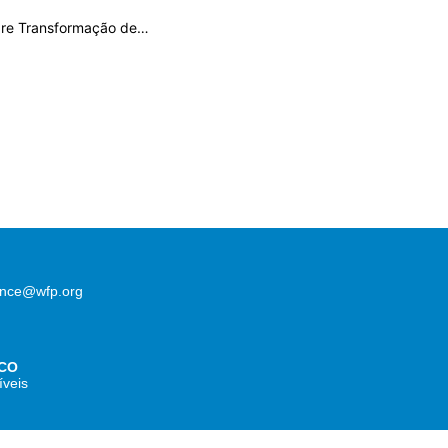
bre Transformação de…
lence@wfp.org
CO
íveis