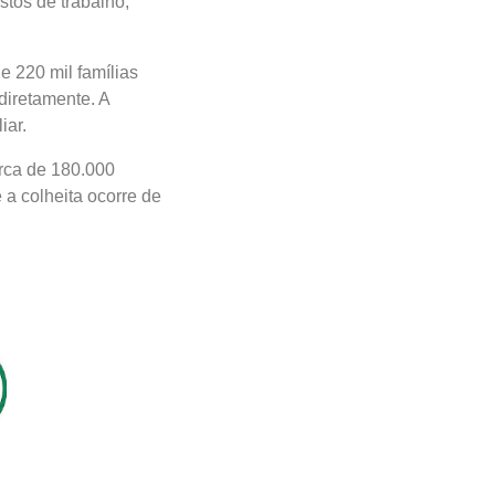
stos de trabalho,
 220 mil famílias
diretamente. A
iar.
erca de 180.000
 a colheita ocorre de