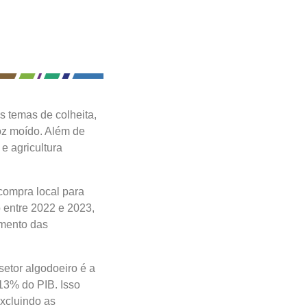
s temas de colheita,
roz moído. Além de
e agricultura
 compra local para
 entre 2022 e 2023,
umento das
setor algodoeiro é a
13% do PIB. Isso
excluindo as