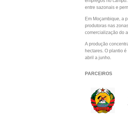
empregos no campo: a
entre sazonais e per
Em Moçambique, a pro
produtoras nas zonas
comercialização do al
A produção concentra
hectares. O plantio é
abril a junho.
PARCEIROS