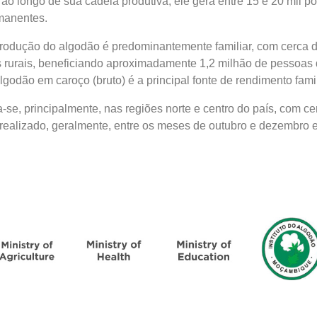
o longo de sua cadeia produtiva, ele gera entre 15 e 20 mil po
manentes.
dução do algodão é predominantemente familiar, com cerca de
 rurais, beneficiando aproximadamente 1,2 milhão de pessoas 
godão em caroço (bruto) é a principal fonte de rendimento famil
-se, principalmente, nas regiões norte e centro do país, com c
 realizado, geralmente, entre os meses de outubro e dezembro e