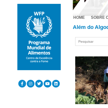
HOME
SOBRE 
Além do Algo
Search
for: