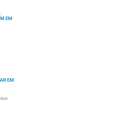
L
IM EM
IAR EM
ique,