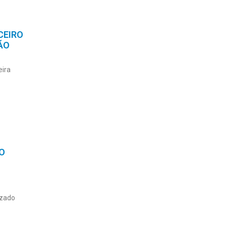
CEIRO
ÃO
eira
O
izado