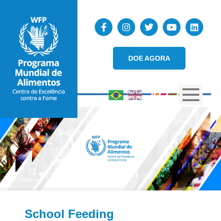
DOE AGORA
School Feeding