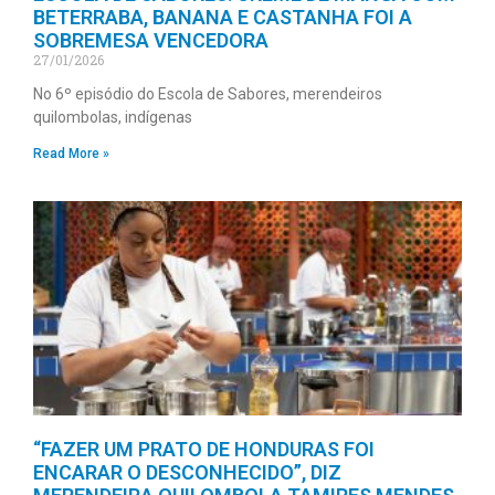
BETERRABA, BANANA E CASTANHA FOI A
SOBREMESA VENCEDORA
27/01/2026
No 6º episódio do Escola de Sabores, merendeiros
quilombolas, indígenas
Read More »
“FAZER UM PRATO DE HONDURAS FOI
ENCARAR O DESCONHECIDO”, DIZ