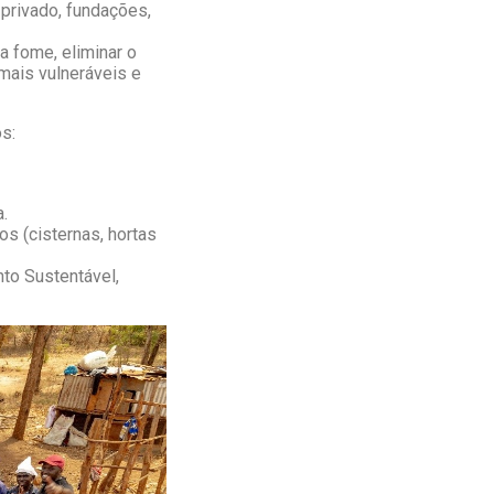
privado, fundações,
a fome, eliminar o
mais vulneráveis e
s:
a.
s (cisternas, hortas
to Sustentável,