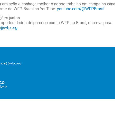
s em ação e conheça melhor o nosso trabalho em campo no cana
Fome do WFP Brasil no YouTube:
youtube.com/@WFPBrasil
.
ções juntos.
 oportunidades de parceria com o WFP no Brasil, escreva para:
ps@wfp.org
lence@wfp.org
CO
íveis