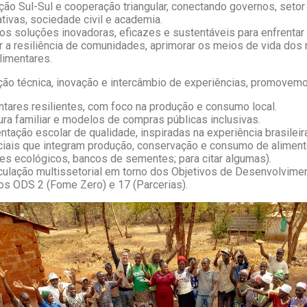
o Sul-Sul e cooperação triangular, conectando governos, setor 
ivas, sociedade civil e academia.
s soluções inovadoras, eficazes e sustentáveis para enfrentar 
r a resiliência de comunidades, aprimorar os meios de vida dos 
limentares.
ão técnica, inovação e intercâmbio de experiências, promovemo
tares resilientes, com foco na produção e consumo local.
tura familiar e modelos de compras públicas inclusivas.
ntação escolar de qualidade, inspiradas na experiência brasileir
iais que integram produção, conservação e consumo de alimento
es ecológicos, bancos de sementes; para citar algumas).
culação multissetorial em torno dos Objetivos de Desenvolvimen
os ODS 2 (Fome Zero) e 17 (Parcerias).