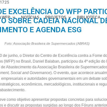
17:25
E EXCELÊNCIA DO WFP PARTI
O WFP
NOTÍCIAS
PROJETOS
BIBLIOTECA
O SOBRE CADEIA NACIONAL D
IMENTO E AGENDA ESG
Foto: Associação Brasileira de Supermercados (ABRAS)
0 de junho, o Diretor do Centro de Excelência contra a Fome 
s (WFP) no Brasil, Daniel Balaban, participou da 4ª edição do
 de Abastecimento da Associação Brasileira de Supermercad
nment, Social and Governance
). O evento, que acontece anualm
s, empresariais e autoridades governamentais em um debate so
estratégicos, econômicos, mercadológicos, institucionais e regu
 abastecimento.
ve como objetivo apresentar propostas concretas para solucio
os e discutir as propostas surgidas ao longo dos Fóruns anterio