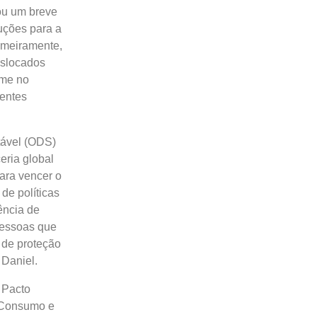
ou um breve
uções para a
imeiramente,
eslocados
ome no
hentes
tável (ODS)
eria global
ara vencer o
de políticas
ência de
pessoas que
s de proteção
 Daniel.
 Pacto
 Consumo e