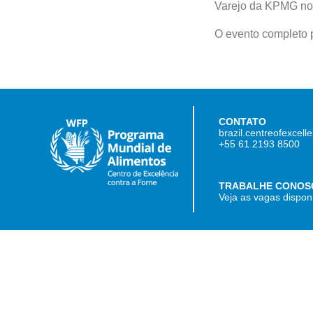
Varejo da KPMG no 
O evento completo
CONTATO
brazil.centreofexcel
+55 61 2193 8500
TRABALHE CONOS
Veja as vagas dispon