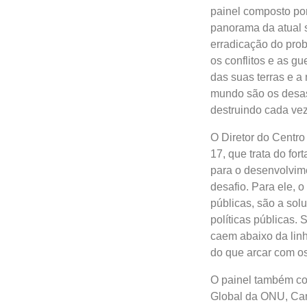
painel composto por
panorama da atual s
erradicação do pro
os conflitos e as g
das suas terras e 
mundo são os desast
destruindo cada vez
O Diretor do Centr
17, que trata do fo
para o desenvolvim
desafio. Para ele, o
públicas, são a sol
políticas públicas.
caem abaixo da linh
do que arcar com os
O painel também co
Global da ONU, Cam