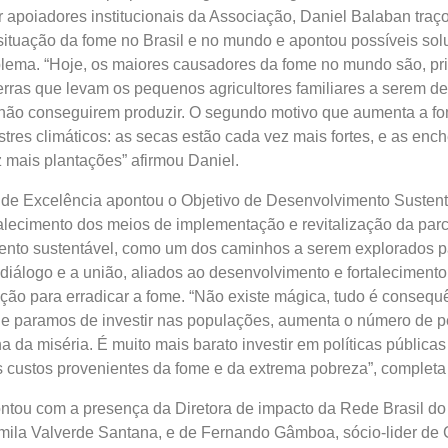
 apoiadores institucionais da Associação, Daniel Balaban traç
ituação da fome no Brasil e no mundo e apontou possíveis sol
blema. “Hoje, os maiores causadores da fome no mundo são, pr
uerras que levam os pequenos agricultores familiares a serem d
a não conseguirem produzir. O segundo motivo que aumenta a f
res climáticos: as secas estão cada vez mais fortes, e as enc
 mais plantações” afirmou Daniel.
o de Excelência apontou o Objetivo de Desenvolvimento Susten
rtalecimento dos meios de implementação e revitalização da parc
ento sustentável, como um dos caminhos a serem explorados p
 diálogo e a união, aliados ao desenvolvimento e fortalecimento 
ução para erradicar a fome. “Não existe mágica, tudo é consequ
 Se paramos de investir nas populações, aumenta o número de 
a da miséria. É muito mais barato investir em políticas pública
 custos provenientes da fome e da extrema pobreza”, completa
ntou com a presença da Diretora de impacto da Rede Brasil do
ila Valverde Santana, e de Fernando Gâmboa, sócio-lider de