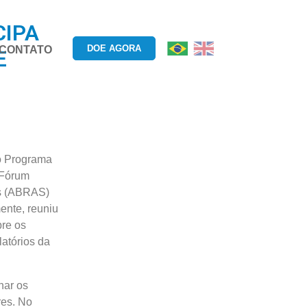
CIPA
DOE AGORA
CONTATO
E
do Programa
 Fórum
os (ABRAS)
ente, reuniu
bre os
latórios da
nar os
res. No