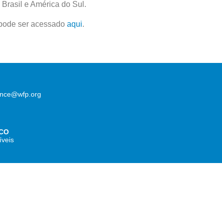
Brasil e América do Sul.
 pode ser acessado
aqui
.
lence@wfp.org
CO
íveis