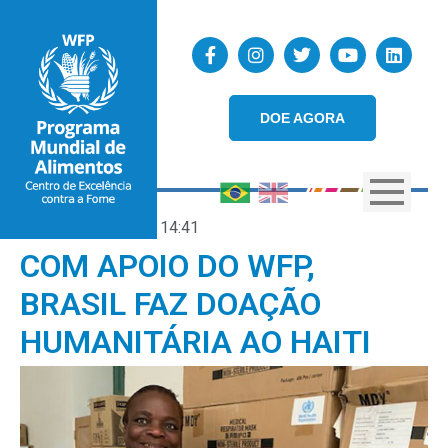
DOE AGORA
05/05/2021
14:41
COM APOIO DO WFP,
BRASIL FAZ DOAÇÃO
HUMANITÁRIA AO HAITI