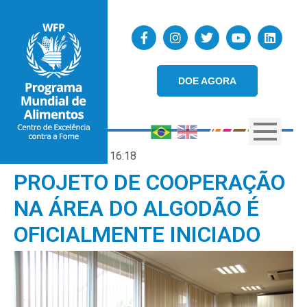
DOE AGORA
25/05/2018
16:18
PROJETO DE COOPERAÇÃO
NA ÁREA DO ALGODÃO É
OFICIALMENTE INICIADO