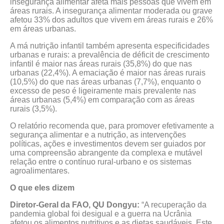
insegurança alimentar afeta mais pessoas que vivem em
áreas rurais. A insegurança alimentar moderada ou grave
afetou 33% dos adultos que vivem em áreas rurais e 26%
em áreas urbanas.
A má nutrição infantil também apresenta especificidades
urbanas e rurais: a prevalência de déficit de crescimento
infantil é maior nas áreas rurais (35,8%) do que nas
urbanas (22,4%). A emaciação é maior nas áreas rurais
(10,5%) do que nas áreas urbanas (7,7%), enquanto o
excesso de peso é ligeiramente mais prevalente nas
áreas urbanas (5,4%) em comparação com as áreas
rurais (3,5%).
O relatório recomenda que, para promover efetivamente a
segurança alimentar e a nutrição, as intervenções
políticas, ações e investimentos devem ser guiados por
uma compreensão abrangente da complexa e mutável
relação entre o contínuo rural-urbano e os sistemas
agroalimentares.
O que eles dizem
Diretor-Geral da FAO, QU Dongyu:
“A recuperação da
pandemia global foi desigual e a guerra na Ucrânia
afetou os alimentos nutritivos e as dietas saudáveis. Este