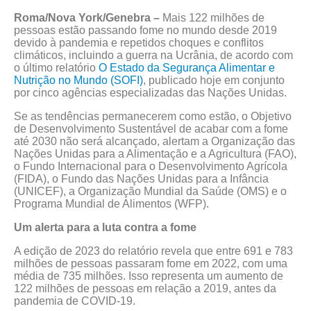
Roma/Nova York/Genebra –
Mais 122 milhões de
pessoas estão passando fome no mundo desde 2019
devido à pandemia e repetidos choques e conflitos
climáticos, incluindo a guerra na Ucrânia, de acordo com
o último relatório
O Estado da Segurança Alimentar e
Nutrição no Mundo (SOFI)
, publicado hoje em conjunto
por cinco agências especializadas das Nações Unidas.
Se as tendências permanecerem como estão, o Objetivo
de Desenvolvimento Sustentável de acabar com a fome
até 2030 não será alcançado, alertam a Organização das
Nações Unidas para a Alimentação e a Agricultura (FAO),
o Fundo Internacional para o Desenvolvimento Agrícola
(FIDA), o Fundo das Nações Unidas para a Infância
(UNICEF), a Organização Mundial da Saúde (OMS) e o
Programa Mundial de Alimentos (WFP).
Um alerta para a luta contra a fome
A edição de 2023 do relatório revela que entre 691 e 783
milhões de pessoas passaram fome em 2022, com uma
média de 735 milhões. Isso representa um aumento de
122 milhões de pessoas em relação a 2019, antes da
pandemia de COVID-19.