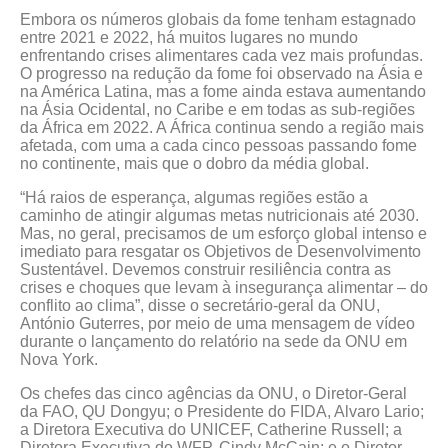
Embora os números globais da fome tenham estagnado
entre 2021 e 2022, há muitos lugares no mundo
enfrentando crises alimentares cada vez mais profundas.
O progresso na redução da fome foi observado na Ásia e
na América Latina, mas a fome ainda estava aumentando
na Ásia Ocidental, no Caribe e em todas as sub-regiões
da África em 2022. A África continua sendo a região mais
afetada, com uma a cada cinco pessoas passando fome
no continente, mais que o dobro da média global.
“Há raios de esperança, algumas regiões estão a
caminho de atingir algumas metas nutricionais até 2030.
Mas, no geral, precisamos de um esforço global intenso e
imediato para resgatar os Objetivos de Desenvolvimento
Sustentável. Devemos construir resiliência contra as
crises e choques que levam à insegurança alimentar – do
conflito ao clima”, disse o secretário-geral da ONU,
António Guterres, por meio de uma mensagem de vídeo
durante o lançamento do relatório na sede da ONU em
Nova York.
Os chefes das cinco agências da ONU, o Diretor-Geral
da FAO, QU Dongyu; o Presidente do FIDA, Alvaro Lario;
a Diretora Executiva do UNICEF, Catherine Russell; a
Diretora Executiva do WFP, Cindy McCain; e o Diretor