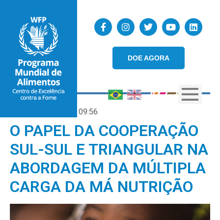
DOE AGORA
18/03/2022
09:56
O PAPEL DA COOPERAÇÃO
SUL-SUL E TRIANGULAR NA
ABORDAGEM DA MÚLTIPLA
CARGA DA MÁ NUTRIÇÃO