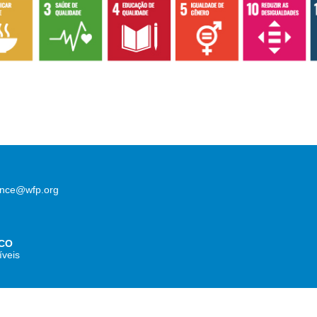
lence@wfp.org
CO
íveis