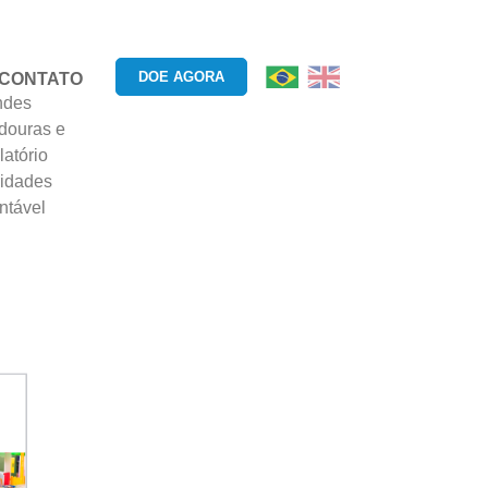
DOE AGORA
CONTATO
ndes
douras e
atório
ridades
ntável