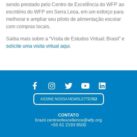
sendo prestado pelo Centro de Excelência do WFP ao
escritório do WFP em Serra Leoa, em um esforço para
melhorar e ampliar seu piloto de alimentação escolar
com compras locais.
Saiba mais sobre a “Visita de Estudos Virtual: Brasil” e
solicite uma visita virtual aqui
.
ASSINE NOSSA NEWSLETTER
CONTATO
brazil.centreofexcellence@wfp.org
+55 61 2193 8500