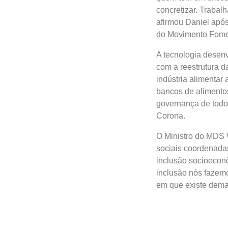
concretizar. Trabal
afirmou Daniel após
do Movimento Fome
A tecnologia desenv
com a reestrutura d
indústria alimentar 
bancos de alimentos
governança de todo 
Corona.
O Ministro do MDS W
sociais coordenadas
inclusão socioecon
inclusão nós fazemo
em que existe deman