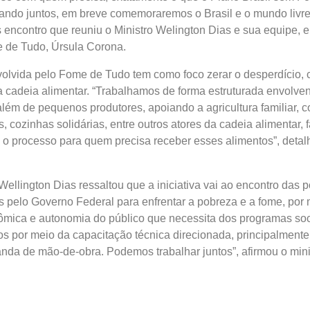
hando juntos, em breve comemoraremos o Brasil e o mundo livre
 encontro que reuniu o Ministro Welington Dias e sua equipe, 
 de Tudo, Úrsula Corona.
olvida pelo Fome de Tudo tem como foco zerar o desperdício, 
a cadeia alimentar. “Trabalhamos de forma estruturada envolve
além de pequenos produtores, apoiando a agricultura familiar, c
, cozinhas solidárias, entre outros atores da cadeia alimentar, 
o processo para quem precisa receber esses alimentos”, detal
ellington Dias ressaltou que a iniciativa vai ao encontro das po
 pelo Governo Federal para enfrentar a pobreza e a fome, por 
ômica e autonomia do público que necessita dos programas soc
s por meio da capacitação técnica direcionada, principalmente
da de mão-de-obra. Podemos trabalhar juntos”, afirmou o mini