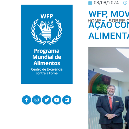
08/08/2024
WFP, MO
HOME
SOBRE 
AÇÃO CO
ALIMENT