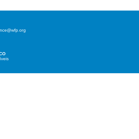
lence@wfp.org
CO
íveis