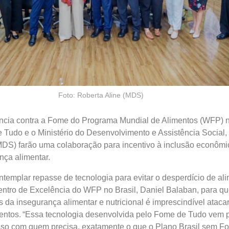
Foto: Roberta Aline (MDS)
ncia contra a Fome do Programa Mundial de Alimentos (WFP) no
udo e o Ministério do Desenvolvimento e Assistência Social, 
S) farão uma colaboração para incentivo à inclusão econômi
nça alimentar.
emplar repasse de tecnologia para evitar o desperdício de ali
entro de Excelência do WFP no Brasil, Daniel Balaban, para qu
es da insegurança alimentar e nutricional é imprescindível atac
entos. “Essa tecnologia desenvolvida pelo Fome de Tudo vem p
o com quem precisa, exatamente o que o Plano Brasil sem F