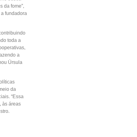
s da fome”,
e a fundadora
contribuindo
ndo toda a
ooperativas,
fazendo a
hou Úrsula
líticas
meio da
iais. “Essa
, às áreas
stro.