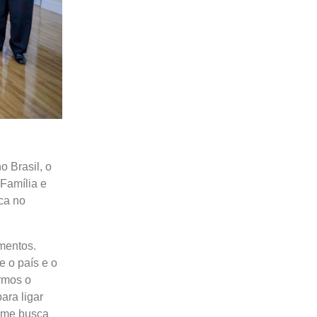
 Brasil, o
Família e
ca no
mentos.
e o país e o
armos o
ara ligar
ome busca