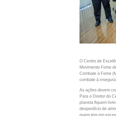
O Centro de Excelê
Movimento Fome de T
Combate à Fome (MD
combate à insegura
As ações devem cont
Para o Diretor do C
planeta fiquem livr
desperdício de alim
quem tem em excess