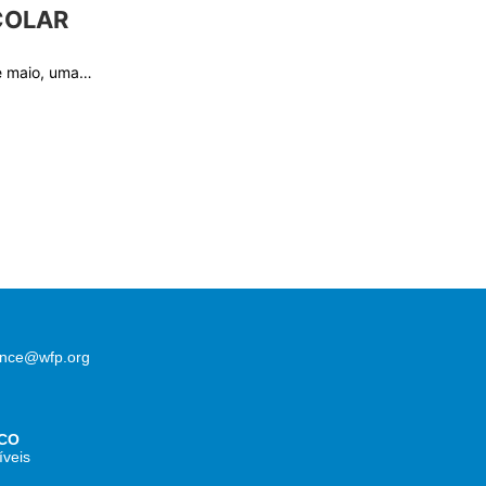
COLAR
de maio, uma…
lence@wfp.org
CO
íveis