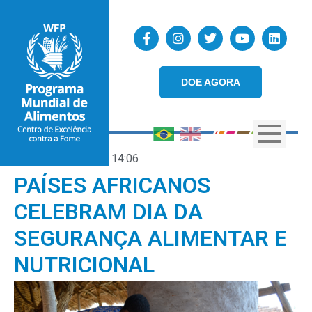
DOE AGORA
23/11/2017
14:06
PAÍSES AFRICANOS
CELEBRAM DIA DA
SEGURANÇA ALIMENTAR E
NUTRICIONAL