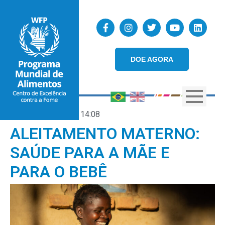
DOE AGORA
19/05/2021
14:08
ALEITAMENTO MATERNO:
SAÚDE PARA A MÃE E
PARA O BEBÊ