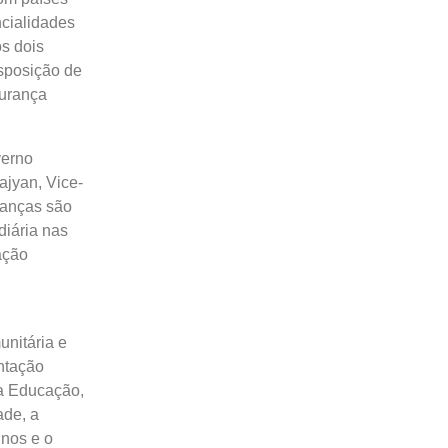
ncialidades
os dois
isposição de
gurança
verno
jyan, Vice-
ianças são
diária nas
ação
unitária e
ntação
da Educação,
ade, a
unos e o