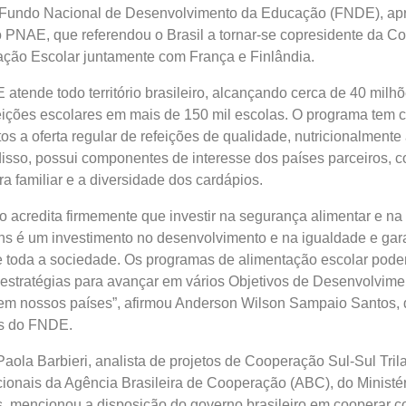
 Fundo Nacional de Desenvolvimento da Educação (FNDE), ap
o PNAE, que referendou o Brasil a tornar-se copresidente da Co
ação Escolar juntamente com França e Finlândia.
atende todo território brasileiro, alcançando cerca de 40 milh
eições escolares em mais de 150 mil escolas. O programa tem
tos a oferta regular de refeições de qualidade, nutricionalment
isso, possui componentes de interesse dos países parceiros, 
a familiar e a diversidade dos cardápios.
ro acredita firmemente que investir na segurança alimentar e na
ns é um investimento no desenvolvimento e na igualdade e gar
e toda a sociedade. Os programas de alimentação escolar pod
 estratégias para avançar em vários Objetivos de Desenvolvime
em nossos países”, afirmou Anderson Wilson Sampaio Santos, d
s do FNDE.
Paola Barbieri, analista de projetos de Cooperação Sul-Sul Tril
ionais da Agência Brasileira de Cooperação (ABC), do Ministé
s, mencionou a disposição do governo brasileiro em cooperar 