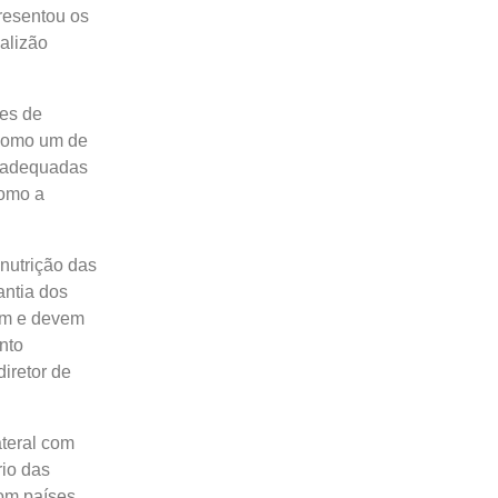
resentou os
alizão
ões de
 como um de
e adequadas
como a
 nutrição das
antia dos
em e devem
nto
iretor de
ateral com
rio das
com países