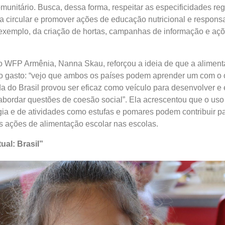
unitário. Busca, dessa forma, respeitar as especificidades reg
 circular e promover ações de educação nutricional e respons
r exemplo, da criação de hortas, campanhas de informação e aç
do WFP Armênia, Nanna Skau, reforçou a ideia de que a aliment
o gasto: “vejo que ambos os países podem aprender um com o o
 do Brasil provou ser eficaz como veículo para desenvolver e 
 abordar questões de coesão social”. Ela acrescentou que o uso
ia e de atividades como estufas e pomares podem contribuir pa
s ações de alimentação escolar nas escolas.
tual: Brasil”