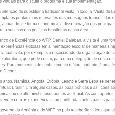
virtuais para discutir o programa e sua implementação.
ntenção de substituir a tradicional visita in loco, a “Visita de 
ntempla os pontos mais relevantes das mensagens transmitidas e
l, apoiando, de forma econômica, a disseminação dos principai
ra o sucesso das políticas brasileiras nessa área.
entro de Excelência do WFP, Daniel Balaban, a visita é uma fo
 experiências exitosas em alimentação escolar de maneira sim
a virtual evita, por exemplo, a necessidade de organização de u
exploratória, que pode custar, para uma delegação de cerca de
ares. Para momentos de conhecimento mútuo, portanto, é uma f
o Diretor.
s anos, Namíbia, Angola, Etiópia, Lesoto e Serra Leoa se bene
irtual: Brasil”. Em alguns casos, as boas práticas e as lições a
cnicas ou de alto nível subsequentes ao Brasil. As contrapartes 
ender com as experiências compartilhadas pelos países parce
governo da Armênia e do WFP no país receberão vídeos que a