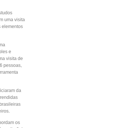
Estudos
m uma visita
s elementos
rma
ples e
ma visita de
 6 pessoas,
erramenta
ficiaram da
prendidas
brasileiras
iros.
bordam os