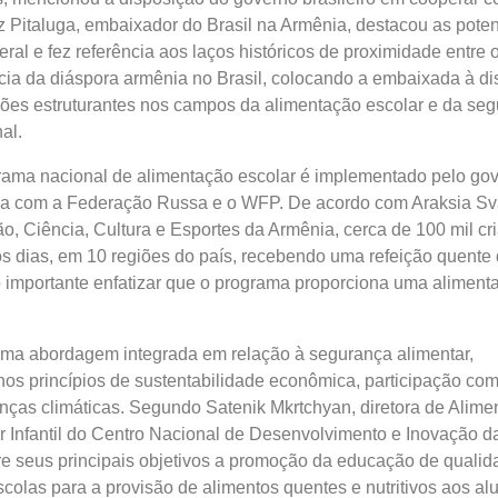
z Pitaluga, embaixador do Brasil na Armênia, destacou as pote
ral e fez referência aos laços históricos de proximidade entre 
cia da diáspora armênia no Brasil, colocando a embaixada à d
ções estruturantes nos campos da alimentação escolar e da se
al.
rama nacional de alimentação escolar é implementado pelo go
ia com a Federação Russa e o WFP. De acordo com Araksia Sva
o, Ciência, Cultura e Esportes da Armênia, cerca de 100 mil cr
s dias, em 10 regiões do país, recebendo uma refeição quente 
 importante enfatizar que o programa proporciona uma aliment
ma abordagem integrada em relação à segurança alimentar,
s princípios de sustentabilidade econômica, participação com
ças climáticas. Segundo Satenik Mkrtchyan, diretora de Alime
r Infantil do Centro Nacional de Desenvolvimento e Inovação 
e seus principais objetivos a promoção da educação de qualid
olas para a provisão de alimentos quentes e nutritivos aos al