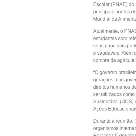
Escolar (PNAE) do
principais pontos d
Mundial da Aliment
Atualmente, o PNAE 
estudantes com ref
seus principais pon
e saudáveis. Além d
compra da agricultur
“O governo brasilei
gerações mais jove
direitos humanos d
ser utilizados como
Sustentável (ODS) 
Ações Educacionai
Durante a reunião, 
organismos internac
Relações Exteriore