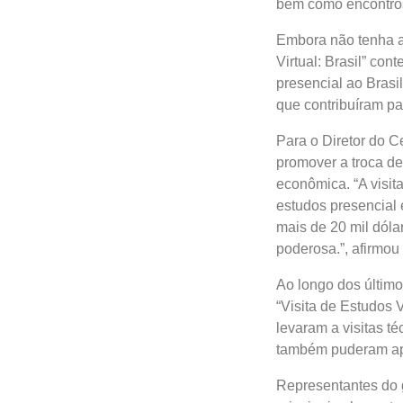
bem como encontros 
Embora não tenha a i
Virtual: Brasil” co
presencial ao Brasi
que contribuíram pa
Para o Diretor do C
promover a troca de
econômica. “A visit
estudos presencial 
mais de 20 mil dól
poderosa.”, afirmou 
Ao longo dos último
“Visita de Estudos V
levaram a visitas té
também puderam apr
Representantes do 