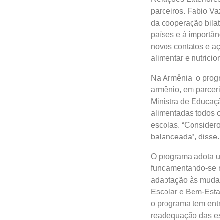
parceiros. Fabio Va
da cooperação bilate
países e à importân
novos contatos e a
alimentar e nutricion
Na Armênia, o prog
armênio, em parcer
Ministra de Educaçã
alimentadas todos o
escolas. “Considero
balanceada”, disse.
O programa adota u
fundamentando-se no
adaptação às mudan
Escolar e Bem-Esta
o programa tem entr
readequação das esc