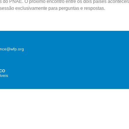
s do PNAE. O próximo encontro entre os dois países acontecerá
sessão exclusivamente para perguntas e respostas.
lence@wfp.org
CO
íveis