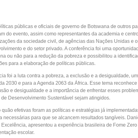
íticas públicas e oficiais de governo de Botswana de outros pa
ram do evento, assim como representantes da academia e centr
zações da sociedade civil, de agências das Nações Unidas e o
lvimento e do setor privado. A conferência foi uma oportunida
iona ou não para a redução da pobreza e possibilitou a identifi
ões para a elaboração de políticas públicas.
ia foi a luta contra a pobreza, a exclusão e a desigualdade, um
nda 2030 e para a Agenda 2063 da África. Esse tema reconhece 
usão e desigualdade e a importância de enfrentar esses proble
s de Desenvolvimento Sustentável sejam atingidos.
 quão efetivas foram as políticas e estratégias já implementada
 necessárias para que se alcancem resultados tangíveis. Dani
e Excelência, apresentou a experiência brasileira de Fome Zero 
ntação escolar.