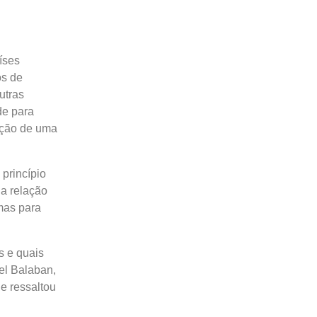
íses
os de
utras
de para
cação de uma
 princípio
a relação
mas para
s e quais
el Balaban,
e ressaltou