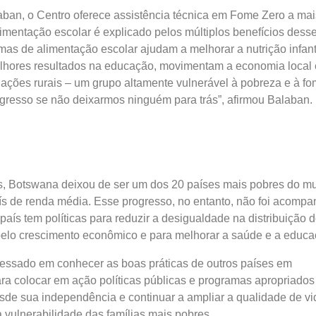
ban, o Centro oferece assistência técnica em Fome Zero a mai
limentação escolar é explicado pelos múltiplos benefícios desse
s de alimentação escolar ajudam a melhorar a nutrição infanti
lhores resultados na educação, movimentam a economia local
ações rurais – um grupo altamente vulnerável à pobreza e à fo
gresso se não deixarmos ninguém para trás”, afirmou Balaban.
s, Botswana deixou de ser um dos 20 países mais pobres do m
ís de renda média. Esse progresso, no entanto, não foi acomp
país tem políticas para reduzir a desigualdade na distribuição 
pelo crescimento econômico e para melhorar a saúde e a educa
ressado em conhecer as boas práticas de outros países em
a colocar em ação políticas públicas e programas apropriados
esde sua independência e continuar a ampliar a qualidade de vi
a vulnerabilidade das famílias mais pobres.