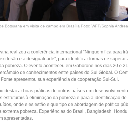
de Botsuana em visita de campo em Brasília Foto: WFP/Sophia Andre
na realizou a conferência internacional “Ninguém fica para trás
exclusão e a desigualdade”, para identificar formas de superar 
 da pobreza. O evento aconteceu em Gaborone nos dias 20 e 21
tercâmbio de conhecimentos entre países do Sul Global. O Cen
a Fome apresentou sua experiência de cooperação Sul-Sul.
u destacar boas práticas de outros países em desenvolvimento
as estruturais à eliminação da pobreza e para a identificação d
uídos, onde eles estão e que tipo de abordagem de política púb
 da extrema pobreza. Experiências do Brasil, Bangladesh, Hondur
am apresentadas.