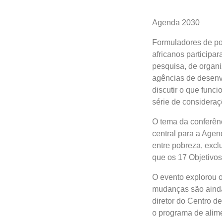
Agenda 2030
Formuladores de pol
africanos participa
pesquisa, de organi
agências de desenvo
discutir o que func
série de consideraç
O tema da conferênc
central para a Age
entre pobreza, excl
que os 17 Objetivo
O evento explorou o
mudanças são ainda
diretor do Centro d
o programa de alime