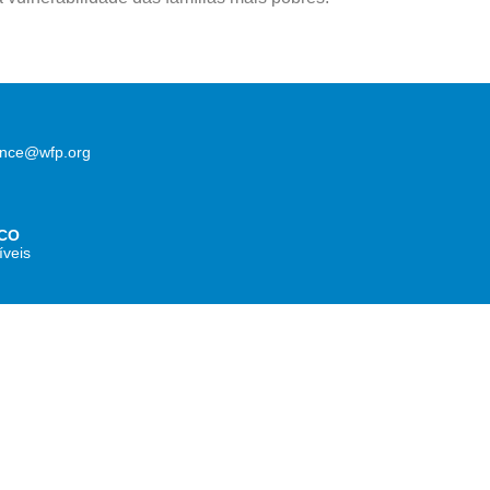
lence@wfp.org
CO
íveis