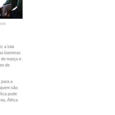
azza
: a luta
as barreiras
 de março e
tro de
 para a
e quem são
lica pode
as, África