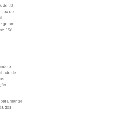
s de 30
 tipo de
l,
 e geram
me. “Só
undo e
anhado de
dos
ção.
 para manter
da dos