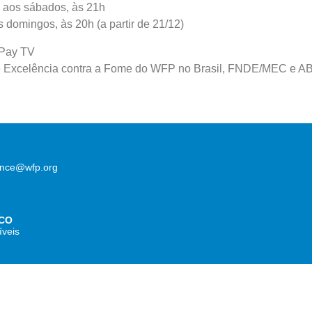
: aos sábados, às 21h
s domingos, às 20h (a partir de 21/12)
Pay TV
 Excelência contra a Fome do WFP no Brasil, FNDE/MEC e 
lence@wfp.org
CO
íveis