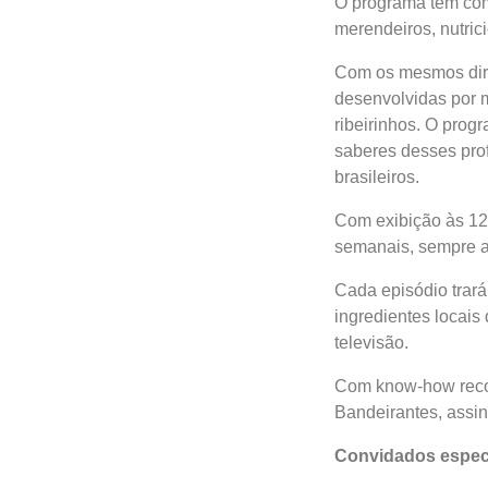
O programa tem como 
merendeiros, nutric
Com os mesmos diret
desenvolvidas por 
ribeirinhos. O pro
saberes desses prof
brasileiros.
Com exibição às 12h
semanais, sempre a
Cada episódio trará 
ingredientes locais
televisão.
Com know-how reco
Bandeirantes, assin
C
onvidados espec