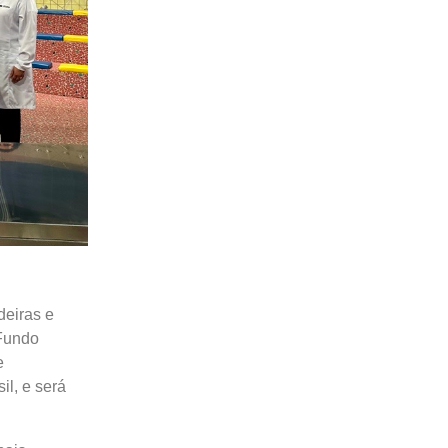
deiras e
 Fundo
e
l, e será