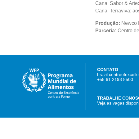
Canal Sabor & Arte
Canal Terraviva: ao
Produ
çã
o:
Newco 
Parceria:
Centro de
CONTATO
brazil.centreofexcel
+55 61 2193 8500
TRABALHE CONOS
Veja as vagas dispon