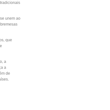
tradicionais
o se unem ao
sobremesas
os, que
de
o, a
ça a
lém de
íses.