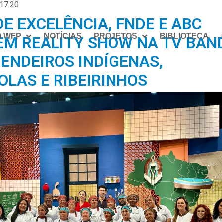
17:20
E EXCELÊNCIA, FNDE E ABC
O WFP
NOTÍCIAS
PROJETOS
BIBLIOTECA
M REALITY SHOW NA TV BAN
ENDEIROS INDÍGENAS,
LAS E RIBEIRINHOS