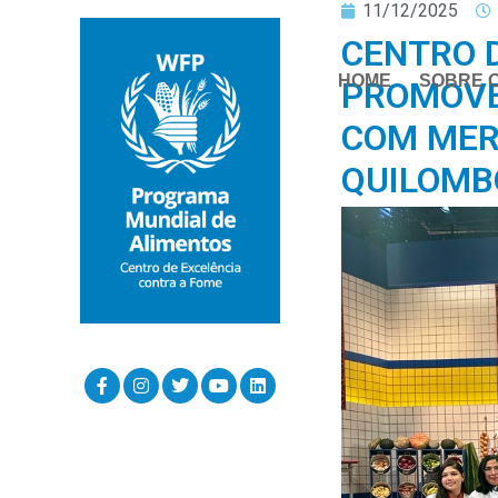
11/12/2025
CENTRO D
HOME
SOBRE 
PROMOVE
COM MER
QUILOMBO