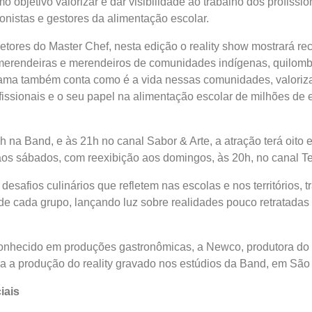
objetivo valorizar e dar visibilidade ao trabalho dos profissio
ionistas e gestores da alimentação escolar.
ores do Master Chef, nesta edição o reality show mostrará rec
merendeiras e merendeiros de comunidades indígenas, quilomb
grama também conta como é a vida nessas comunidades, valoriz
issionais e o seu papel na alimentação escolar de milhões de 
 na Band, e às 21h no canal Sabor & Arte, a atração terá oito 
os sábados, com reexibição aos domingos, às 20h, no canal Te
desafios culinários que refletem nas escolas e nos territórios, t
 de cada grupo, lançando luz sobre realidades pouco retratadas
nhecido em produções gastronômicas, a Newco, produtora do
a a produção do reality gravado nos estúdios da Band, em São
iais