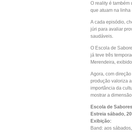
O reality é também 
que atuam na linha 
A cada episódio, c
júri para avaliar p
saudáveis.
O Escola de Sabore
já teve três tempora
Merendeira, exibido
Agora, com direção a
produção valoriza a
importância da cult
mostrar a dimensão
Escola de Sabore
Estreia sábado, 2
Exibiçã
o:
Band: aos sábados,