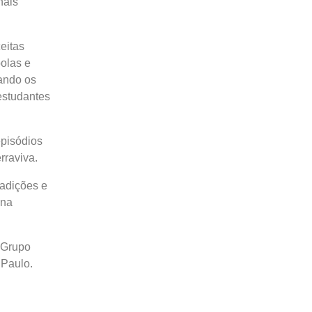
nais
eitas
olas e
ando os
estudantes
episódios
rraviva.
radições e
 na
 Grupo
 Paulo.