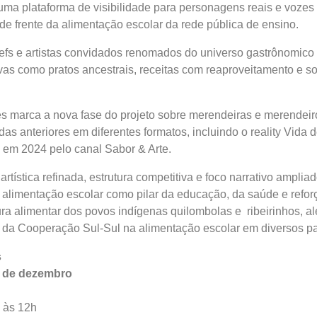
uma plataforma de visibilidade para personagens reais e vozes 
de frente da alimentação escolar da rede pública de ensino.
hefs e artistas convidados renomados do universo gastrônomic
rovas como pratos ancestrais, receitas com reaproveitamento e 
s marca a nova fase do projeto sobre merendeiras e merendeir
das anteriores em diferentes formatos, incluindo o reality Vida 
 em 2024 pelo canal Sabor & Arte.
rtística refinada, estrutura competitiva e foco narrativo ampliad
 alimentação escolar como pilar da educação, da saúde e refor
ura alimentar dos povos indígenas quilombolas e ribeirinhos, a
 da Cooperação Sul-Sul na alimentação escolar em diversos pa
s
0 de dezembro
 às 12h