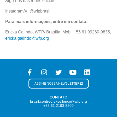
Siga-nos nas redes sociais:
Instagram/X: @wfpbrasil
Para mais informações, entre em contato:
Ericka Galindo, WFP/ Brasília, Mob. + 55 61 99260-9835,
ericka.galindo@wfp.org
ASSINE NOSSA NEWSLETTER
CONTATO
brazil.centreofexcellence@wfp.org
+55 61 2193 8500