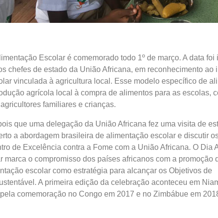
limentação Escolar é comemorado todo 1º de março. A data foi i
os chefes de estado da União Africana, em reconhecimento ao 
lar vinculada à agricultura local. Esse modelo específico de a
rodução agrícola local à compra de alimentos para as escolas, 
 agricultores familiares e crianças.
epois que uma delegação da União Africana fez uma visita de es
erto a abordagem brasileira de alimentação escolar e discutir o
ro de Excelência contra a Fome com a União Africana. O Dia A
r marca o compromisso dos países africanos com a promoção 
tação escolar como estratégia para alcançar os Objetivos de
stentável. A primeira edição da celebração aconteceu em Nia
da pela comemoração no Congo em 2017 e no Zimbábue em 201