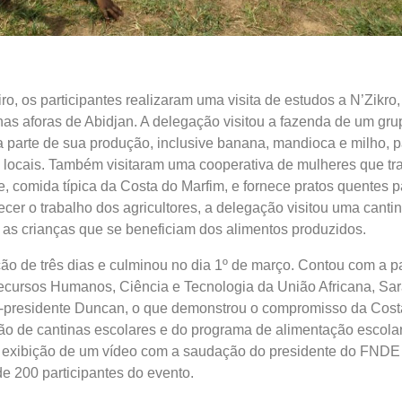
ro, os participantes realizaram uma visita de estudos a N’Zikro,
s aforas de Abidjan. A delegação visitou a fazenda de um gru
a parte de sua produção, inclusive banana, mandioca e milho, p
s locais. Também visitaram uma cooperativa de mulheres que t
, comida típica da Costa do Marfim, e fornece pratos quentes p
cer o trabalho dos agricultores, a delegação visitou uma cantin
 as crianças que se beneficiam dos alimentos produzidos.
ão de três dias e culminou no dia 1º de março. Contou com a p
ecursos Humanos, Ciência e Tecnologia da União Africana, Sa
e-presidente Duncan, o que demonstrou o compromisso da Cost
o de cantinas escolares e do programa de alimentação escolar.
 exibição de um vídeo com a saudação do presidente do FNDE
de 200 participantes do evento.