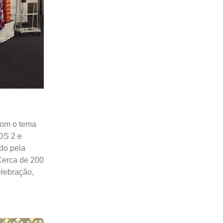
com o tema
ODS 2 e
ado pela
 Cerca de 200
elebração,