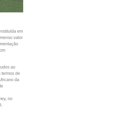
nstituída em
imenso valor
limentação
com
tudos ao
s termos de
fricano da
de
mey, no
8.