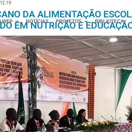
12:19
ICANO DA ALIMENTAÇÃO ESCOL
O WFP
NOTÍCIAS
PROJETOS
BIBLIOTECA
NDO EM NUTRIÇÃO E EDUCAÇÃ