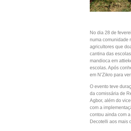
No dia 28 de feverei
numa comunidade na
agricultores que do
cantina das escola
mandioca em attieke
escolas. Após conhe
em N’Zikro para ver
O evento teve duraç
da comissária de R
Agbor, além do vic
com a implementaçã
contou ainda com a
Decotelli aos mais 