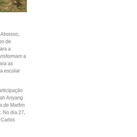
 Aboisso,
po de
ara a
ransformam a
ara as
a escolar
articipação
rah Anyang
a de Marfim
 No dia 27,
 Carlos