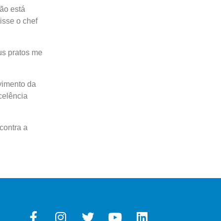
ão está
isse o chef
us pratos me
vimento da
celência
contra a