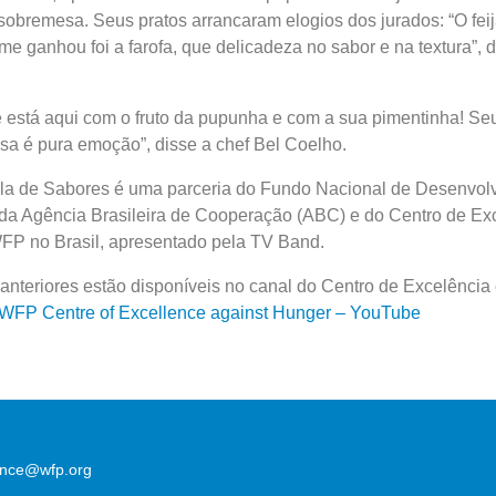
sobremesa. Seus pratos arrancaram elogios dos jurados: “O feij
me ganhou foi a farofa, que delicadeza no sabor e na textura”, d
 está aqui com o fruto da pupunha e com a sua pimentinha! Se
a é pura emoção”, disse a chef Bel Coelho.
ola de Sabores é uma parceria do Fundo Nacional de Desenvol
a Agência Brasileira de Cooperação (ABC) e do Centro de Ex
FP no Brasil, apresentado pela TV Band.
anteriores estão disponíveis no canal do Centro de Excelência 
WFP Centre of Excellence against Hunger – YouTube
lence@wfp.org