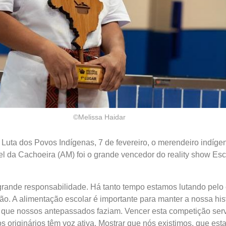
©Melissa Haidar
Luta dos Povos Indígenas, 7 de fevereiro, o merendeiro indíge
el da Cachoeira (AM) foi o grande vencedor do reality show Esc
 grande responsabilidade. Há tanto tempo estamos lutando pelo
o. A alimentação escolar é importante para manter a nossa his
o, que nossos antepassados faziam. Vencer esta competição ser
s originários têm voz ativa. Mostrar que nós existimos, que est