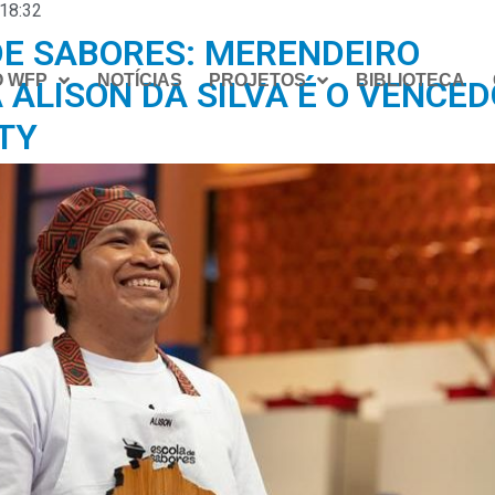
18:32
DE SABORES: MERENDEIRO
O WFP
NOTÍCIAS
PROJETOS
BIBLIOTECA
 ALISON DA SILVA É O VENCE
TY