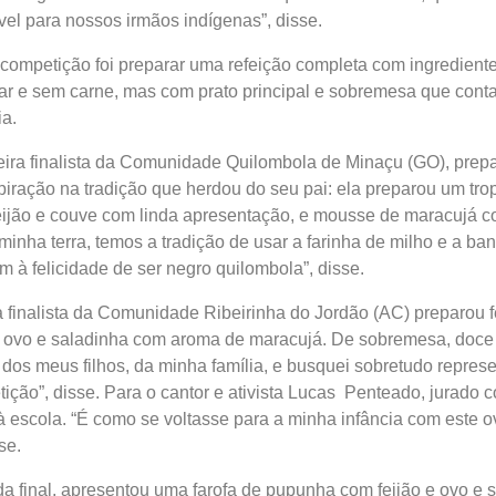
el para nossos irmãos indígenas”, disse.
 competição foi preparar uma refeição completa com ingredient
liar e sem carne, mas com prato principal e sobremesa que con
ia.
ira finalista da Comunidade Quilombola de Minaçu (GO), prep
spiração na tradição que herdou do seu pai: ela preparou um tro
feijão e couve com linda apresentação, e mousse de maracujá 
inha terra, temos a tradição de usar a farinha de milho e a ba
 à felicidade de ser negro quilombola”, disse.
 finalista da Comunidade Ribeirinha do Jordão (AC) preparou 
 de ovo e saladinha com aroma de maracujá. De sobremesa, doc
dos meus filhos, da minha família, e busquei sobretudo repres
ição”, disse. Para o cantor e ativista Lucas Penteado, jurado 
r à escola. “É como se voltasse para a minha infância com este 
se.
da final, apresentou uma farofa de pupunha com feijão e ovo e 