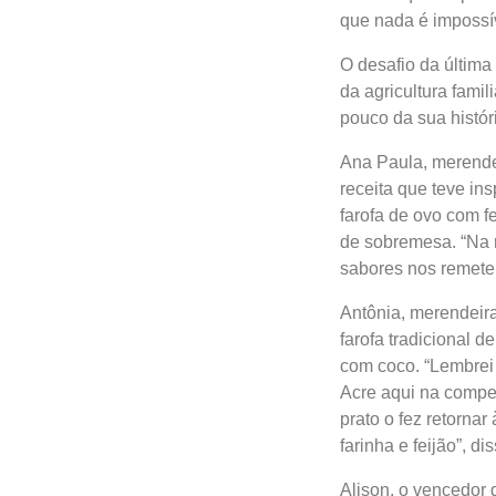
que nada é impossív
O desafio da última
da agricultura fami
pouco da sua histór
Ana Paula, merende
receita que teve in
farofa de ovo com 
de sobremesa. “Na m
sabores nos remetem
Antônia, merendeira
farofa tradicional
com coco. “Lembrei 
Acre aqui na compet
prato o fez retorna
farinha e feijão”, dis
Alison, o vencedor 