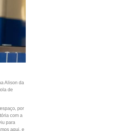
na Alison da
ola de
 espaço, por
tória com a
viu para
amos aqui, e