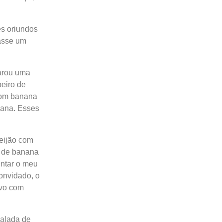
es oriundos
tasse um
arou uma
peiro de
com banana
nana. Esses
feijão com
e de banana
entar o meu
convidado, o
ovo com
salada de