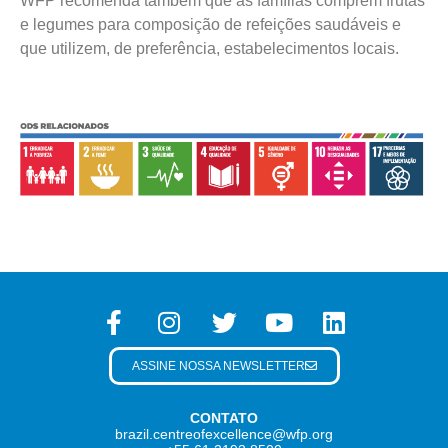
WFP recomenda também que as famílias comprem frutas
e legumes para composição de refeições saudáveis e
que utilizem, de preferência, estabelecimentos locais.
ASSINE NOSSA NEWSLETTER
CONTATO
brazil.centreofexcellence@wfp.org