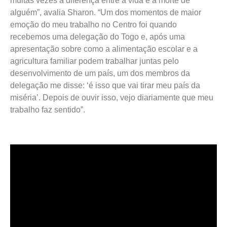
muitas vezes a diferença entre a vida e a morte de
alguém”, avalia Sharon. “Um dos momentos de maior
emoção do meu trabalho no Centro foi quando
recebemos uma delegação do Togo e, após uma
apresentação sobre como a alimentação escolar e a
agricultura familiar podem trabalhar juntas pelo
desenvolvimento de um país, um dos membros da
delegação me disse: ‘é isso que vai tirar meu país da
miséria’. Depois de ouvir isso, vejo diariamente que meu
trabalho faz sentido”.