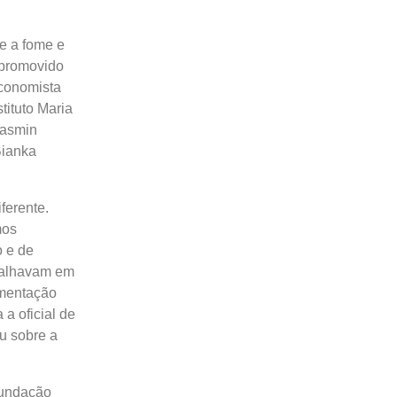
e a fome e
 promovido
economista
tituto Maria
Yasmin
Bianka
ferente.
mos
o e de
balhavam em
imentação
a oficial de
u sobre a
Fundação