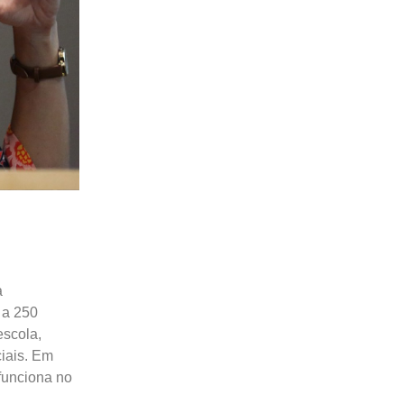
a
 a 250
escola,
ciais. Em
funciona no