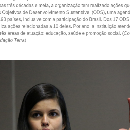
sas três décadas e meia, a organização tem realizado ações qu
 Objetivos de Desenvolvimento Sustentável (ODS), uma agend
193 países, inclusive com a participação do Brasil. Dos 17 ODS
iza ações relacionadas a 10 deles. Por ano, a instituição atend
rês áreas de atuação: educação, saúde e promoção social. (
C
dação Terra
)