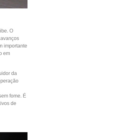
ibe. O
s avanços
m importante
do em
uidor da
operação
 sem fome. É
ivos de