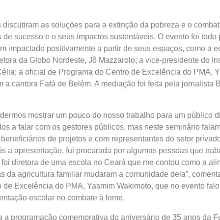
s discutiram as soluções para a extinção da pobreza e o combat
de sucesso e o seus impactos sustentáveis. O evento foi todo
êm impactado positivamente a partir de seus espaços, como a 
etora da Globo Nordeste, Jô Mazzarolo; a vice-presidente do Ins
élia; a oficial de Programa do Centro de Excelência do PMA, 
a cantora Fafá de Belém. A mediação foi feita pela jornalista 
odermos mostrar um pouco do nosso trabalho para um público di
s a falar com os gestores públicos, mas neste seminário fala
beneficiários de projetos e com representantes do setor privad
 a apresentação, fui procurada por algumas pessoas que tra
 foi diretora de uma escola no Ceará que me contou como a al
s da agricultura familiar mudaram a comunidade dela”, comenta 
 de Excelência do PMA, Yasmim Wakimoto, que no evento falo
mentação escolar no combate à fome.
a a programação comemorativa do aniversário de 35 anos da 