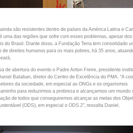
ainda são resistentes dentro de países da América Latina e Car
o é uma das regiões que sofre com esses problemas, apesar do
s do Brasil. Diante disso, a Fundação Terra tem consolidado u
 de direitos humanos para os mais pobres, há 35 anos, atuan
eará.
 de abertura do evento o Padre Airton Freire, presidente instit
Daniel Balaban, diretor do Centro de Excelência do PMA. “A co
 setores da sociedade, em especial as ONGs e os organismos
o caminho para reduzirmos a probreza e alcançarmos um mundo
ração de todos que conseguiremos alcançar as metas dos Objet
stentável (ODS), em especial o ODS 2”, ressalta Daniel.