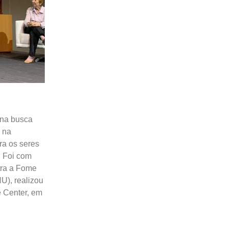
 na busca
 na
ra os seres
. Foi com
tra a Fome
), realizou
e Center, em