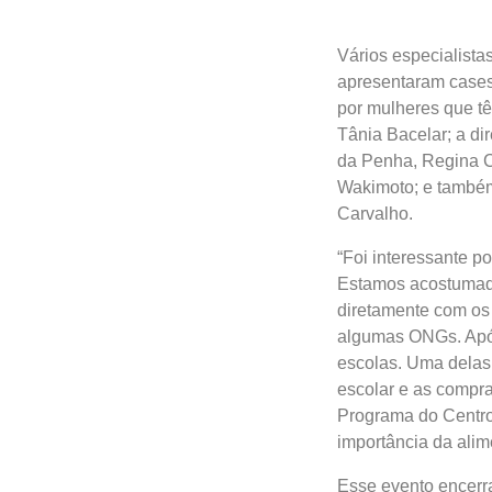
Vários especialista
apresentaram cases 
por mulheres que t
Tânia Bacelar; a dir
da Penha, Regina C
Wakimoto; e também 
Carvalho.
“Foi interessante p
Estamos acostumado
diretamente com os 
algumas ONGs. Após
escolas. Uma delas
escolar e as compra
Programa do Centro
importância da ali
Esse evento encerr