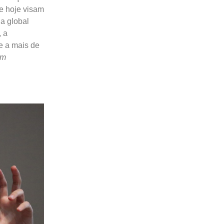
e hoje visam
a global
, a
e a mais de
om