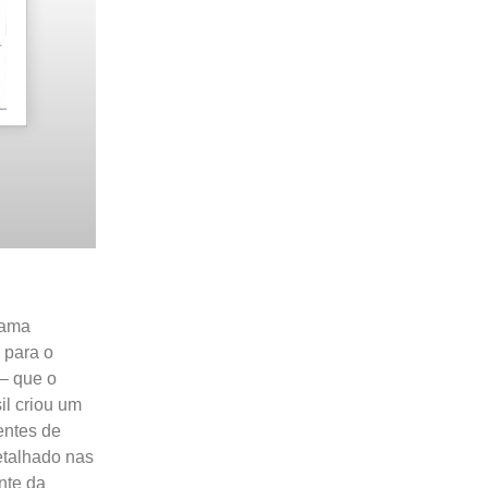
rama
 para o
 – que o
l criou um
entes de
etalhado nas
nte da