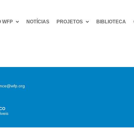
O WFP
NOTÍCIAS
PROJETOS
BIBLIOTECA
lence@wfp.org
CO
íveis