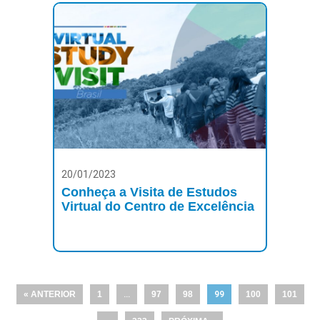
20/01/2023
Conheça a Visita de Estudos
Virtual do Centro de Excelência
« ANTERIOR
1
…
97
98
99
100
101