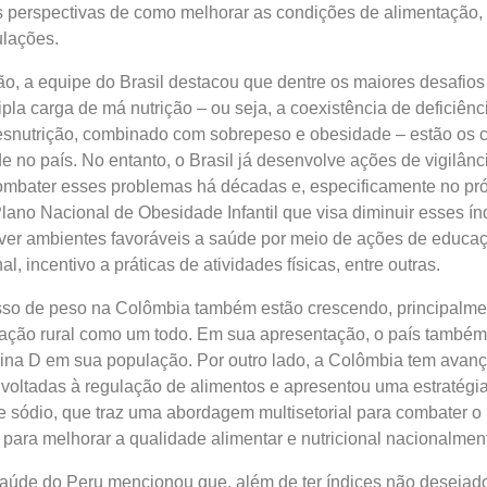
 perspectivas de como melhorar as condições de alimentação, 
lações.
, a equipe do Brasil destacou que dentre os maiores desafios
ipla carga de má nutrição – ou seja, a coexistência de deficiênc
desnutrição, combinado com sobrepeso e obesidade – estão os 
e no país. No entanto, o Brasil já desenvolve ações de vigilânc
combater esses problemas há décadas e, especificamente no pr
lano Nacional de Obesidade Infantil que visa diminuir esses ín
ver ambientes favoráveis a saúde por meio de ações de educa
al, incentivo a práticas de atividades físicas, entre outras.
sso de peso na Colômbia também estão crescendo, principalme
lação rural como um todo. Em sua apresentação, o país também
mina D em sua população. Por outro lado, a Colômbia tem avan
voltadas à regulação de alimentos e apresentou uma estratégi
 sódio, que traz uma abordagem multisetorial para combater o
para melhorar a qualidade alimentar e nutricional nacionalmen
Saúde do Peru mencionou que, além de ter índices não desejad