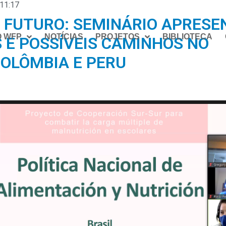
11:17
O FUTURO: SEMINÁRIO APRESE
O WFP
NOTÍCIAS
PROJETOS
BIBLIOTECA
 E POSSÍVEIS CAMINHOS NO
COLÔMBIA E PERU