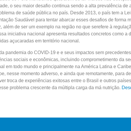
de, o seu maior desafio continua sendo a alta prevalência de 
blema de saúde pública no país. Desde 2013, o país tem a Lei
tação Saudável para tentar abarcar esses desafios de forma m
, além de ser um exemplo na região no que serefere à regulaç
Essa iniciativa nacional apresenta resultados concretos como a 
as açucaradas em território nacional.
da pandemia do COVID-19 e e seus impactos sem precedentes
ncias sociais e econômicas, incluindo comprometimento da s
onal em todo mundo e principalmente na América Latina e Caribe,
opoe, nesse momento adverso, e ainda que remotamente, para d
er troca de experiências exitosas entre o Brasil e outros paíse
sse problema crescente da múltipla carga da má nutrição.
Des