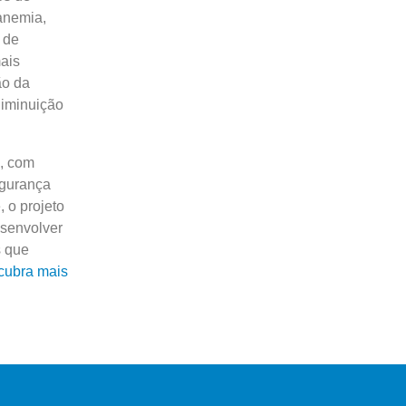
anemia,
 de
ais
ão da
diminuição
, com
egurança
 o projeto
esenvolver
s que
cubra mais