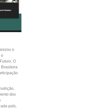
anizou o
 o
Futuro. O
Brasileira
rticipação
nutrição,
mento dos
s
cada país,