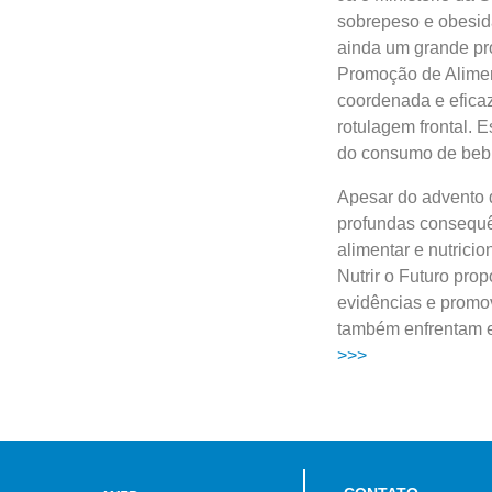
sobrepeso e obesida
ainda um grande pro
Promoção de Alimen
coordenada e eficaz
rotulagem frontal. 
do consumo de bebid
Apesar do advento 
profundas consequê
alimentar e nutrici
Nutrir o Futuro pr
evidências e promov
também enfrentam e
>>>