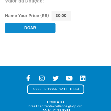
Valor da Doação:
Name Your Price (R$)
DOAR
ASSINE NOSSA NEWSLETTER
CONTATO
brazil.centreofexcellence@wfp.org
+55 61 2193 8500