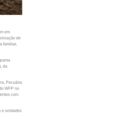
nim em
lorização de
 familiar,
ograma
, da
ura, Pecuária
o do WFP no
mentos com
as e unidades