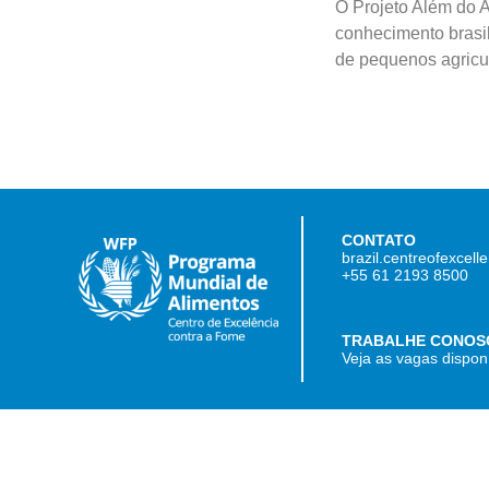
O Projeto Além do A
conhecimento brasil
de pequenos agricu
CONTATO
brazil.centreofexcel
+55 61 2193 8500
TRABALHE CONOS
Veja as vagas dispon