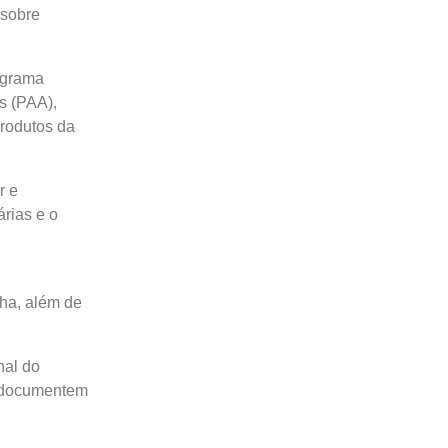
 sobre
ograma
s (PAA),
produtos da
r e
rias e o
ha, além de
nal do
e documentem