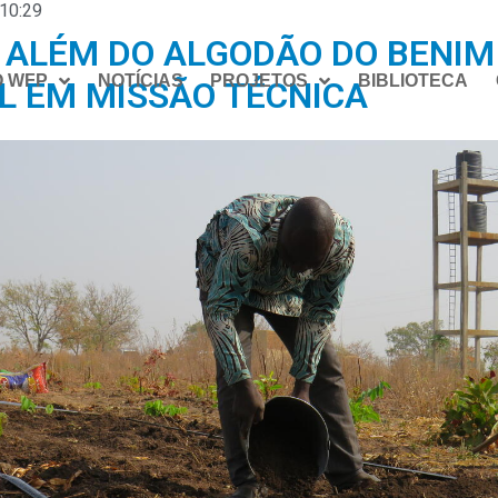
10:29
 ALÉM DO ALGODÃO DO BENIM
O WFP
NOTÍCIAS
PROJETOS
BIBLIOTECA
L EM MISSÃO TÉCNICA