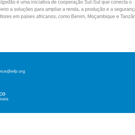
lgodão é uma iniciativa de cooperação Sul-Sul que conecta o
eiro a soluções para ampliar a renda, a produção e a seguranç
ltores em países africanos, como Benim, Moçambique e Tanzân
lence@wfp.org
CO
íveis