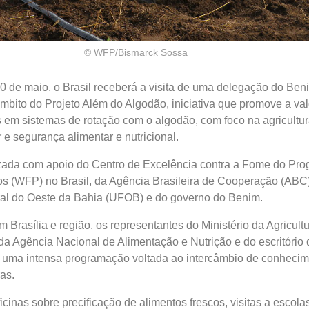
© WFP/Bismarck Sossa
30 de maio, o Brasil receberá a visita de uma delegação do Be
mbito do Projeto Além do Algodão, iniciativa que promove a va
s em sistemas de rotação com o algodão, com foco na agricultura
 e segurança alimentar e nutricional.
izada com apoio do Centro de Excelência contra a Fome do Pr
s (WFP) no Brasil, da Agência Brasileira de Cooperação (ABC)
al do Oeste da Bahia (UFOB) e do governo do Benim.
 Brasília e região, os representantes do Ministério da Agricult
da Agência Nacional de Alimentação e Nutrição e do escritóri
de uma intensa programação voltada ao intercâmbio de conheci
ras.
icinas sobre precificação de alimentos frescos, visitas a escol