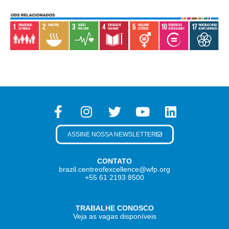
ASSINE NOSSA NEWSLETTER
CONTATO
brazil.centreofexcellence@wfp.org
+55 61 2193 8500
TRABALHE CONOSCO
Veja as vagas disponíveis