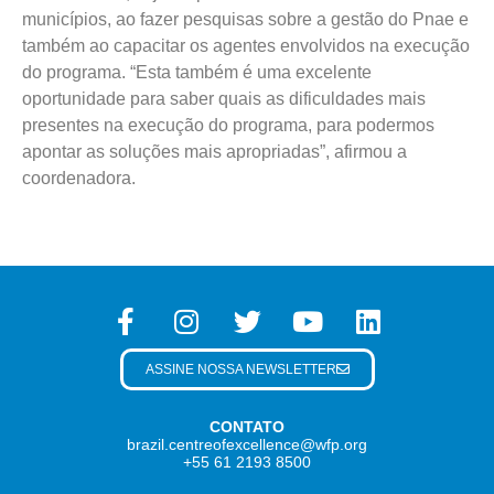
municípios, ao fazer pesquisas sobre a gestão do Pnae e
também ao capacitar os agentes envolvidos na execução
do programa. “Esta também é uma excelente
oportunidade para saber quais as dificuldades mais
presentes na execução do programa, para podermos
apontar as soluções mais apropriadas”, afirmou a
coordenadora.
ASSINE NOSSA NEWSLETTER
CONTATO
brazil.centreofexcellence@wfp.org
+55 61 2193 8500