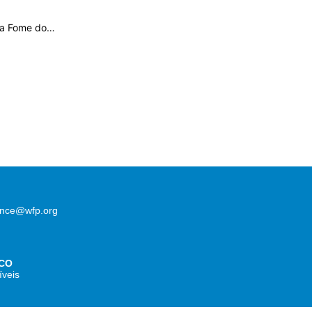
 a Fome do…
lence@wfp.org
CO
íveis