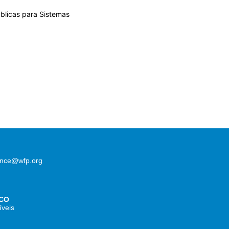
úblicas para Sistemas
lence@wfp.org
CO
íveis