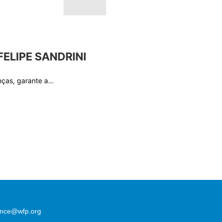
FELIPE SANDRINI
anças, garante a…
lence@wfp.org