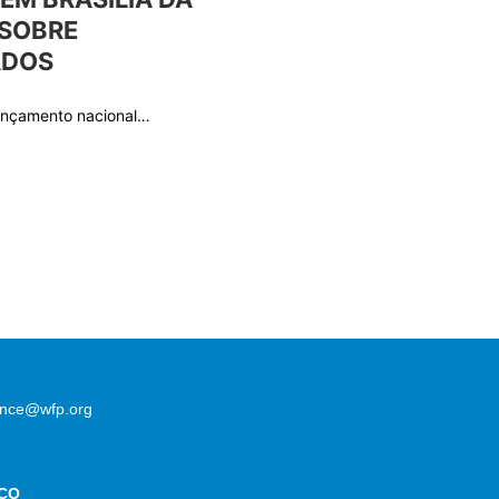
 SOBRE
ADOS
lançamento nacional…
lence@wfp.org
CO