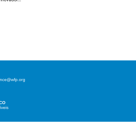
lence@wfp.org
CO
íveis