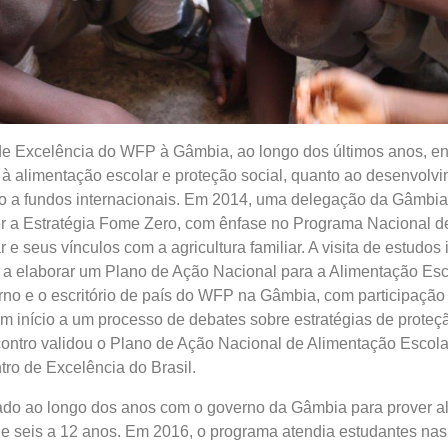
de Excelência do WFP à Gâmbia, ao longo dos últimos anos, en
à alimentação escolar e proteção social, quanto ao desenvolv
so a fundos internacionais. Em 2014, uma delegação da Gâmbia
er a Estratégia Fome Zero, com ênfase no Programa Nacional d
e seus vínculos com a agricultura familiar. A visita de estudos 
a elaborar um Plano de Ação Nacional para a Alimentação Esc
no e o escritório de país do WFP na Gâmbia, com participação
m início a um processo de debates sobre estratégias de proteçã
contro validou o Plano de Ação Nacional de Alimentação Escola
ro de Excelência do Brasil.
do ao longo dos anos com o governo da Gâmbia para prover a
de seis a 12 anos. Em 2016, o programa atendia estudantes nas