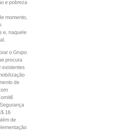
ão e pobreza
ele momento,
i
s e, naquele
al.
oiar o Grupo
ue procura
 existentes
mobilização
imento de
 com
Comitê
 Segurança
S$ 16
além de
mplementação