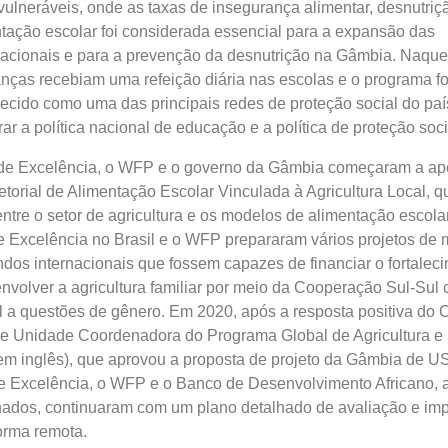
lneráveis, onde as taxas de insegurança alimentar, desnutriç
ntação escolar foi considerada essencial para a expansão das
acionais e para a prevenção da desnutrição na Gâmbia. Naqu
anças recebiam uma refeição diária nas escolas e o programa fo
cido como uma das principais redes de proteção social do paí
ar a política nacional de educação e a política de proteção soci
de Excelência, o WFP e o governo da Gâmbia começaram a ap
etorial de Alimentação Escolar Vinculada à Agricultura Local, q
ntre o setor de agricultura e os modelos de alimentação escolar
e Excelência no Brasil e o WFP prepararam vários projetos de 
ndos internacionais que fossem capazes de financiar o fortalec
volver a agricultura familiar por meio da Cooperação Sul-Sul
 a questões de gênero. Em 2020, após a resposta positiva do 
 e Unidade Coordenadora do Programa Global de Agricultura e
m inglês), que aprovou a proposta de projeto da Gâmbia de U
de Excelência, o WFP e o Banco de Desenvolvimento Africano, 
nados, continuaram com um plano detalhado de avaliação e i
forma remota.