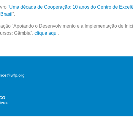
vro “
Uma década de Cooperação: 10 anos do Centro de Excelê
Brasil
”.
cação “Apoiando o Desenvolvimento e a Implementação de Inici
ursos: Gâmbia”,
clique aqui
.
lence@wfp.org
CO
íveis