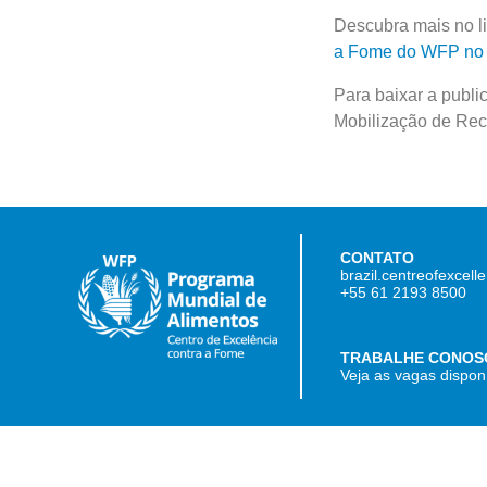
Descubra mais no li
a Fome do WFP no 
Para baixar a publi
Mobilização de Rec
CONTATO
brazil.centreofexcel
+55 61 2193 8500
TRABALHE CONOS
Veja as vagas dispon