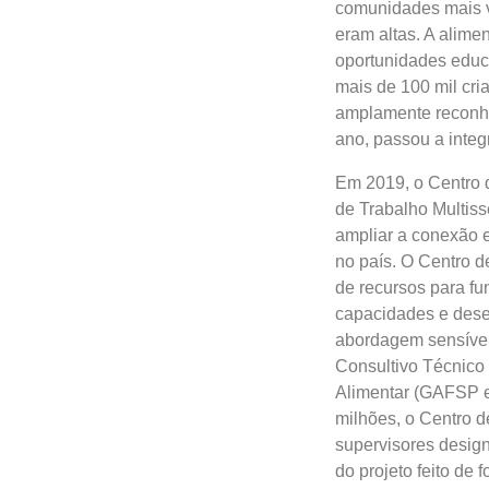
comunidades mais vu
eram altas. A alime
oportunidades educ
mais de 100 mil cri
amplamente reconhe
ano, passou a integr
Em 2019, o Centro 
de Trabalho Multiss
ampliar a conexão e
no país. O Centro d
de recursos para fu
capacidades e desen
abordagem sensível
Consultivo Técnico
Alimentar (GAFSP e
milhões, o Centro 
supervisores desig
do projeto feito de 