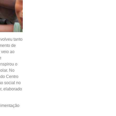
volveu tanto
imento de
 veio ao
e
inspirou o
olar. No
 do Centro
o social no
r, elaborado
limentação