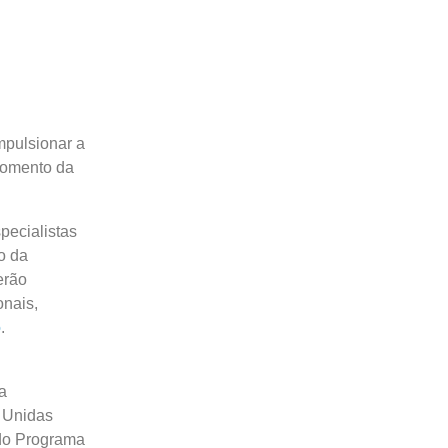
mpulsionar a
fomento da
pecialistas
o da
erão
onais,
o
.
a
 Unidas
 do Programa