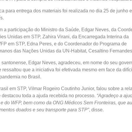
ca para entrega dos materiais foi realizada no dia 25 de junho
s.
m a participação do Ministro da Saúde, Edgar Neves, da Coor
es Unidas em STP, Zahira Virani, da Encarregada Interina da
WFP em STP, Edna Peres, e do Coordenador do Programa de
anos das Nações Unidas da UN-Habitat, Cesaltino Fernandes
e santonense, Edgar Neves, agradeceu, em nome do seu gover
e ressaltou que a iniciativa foi efetivada mesmo em face da difíci
pandemia no Brasil.
sil em STP, Vilmar Rogeiro Coutinho Junior, falou sobre a rela
e destacou toda a ajuda recebida no processo.
“Agradeço a aju
e do WFP, bem como da ONG Médicos Sem Fronteiras, que aux
entos doados e seu transporte para STP”
, disse.