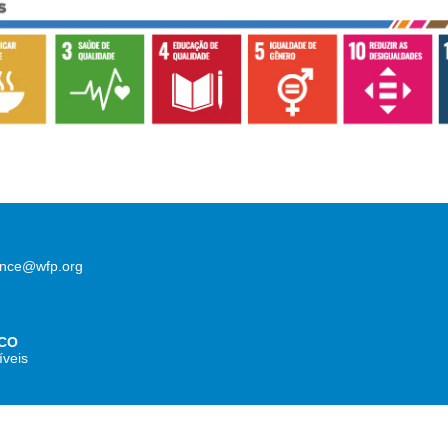
lence@wfp.org
CO
íveis