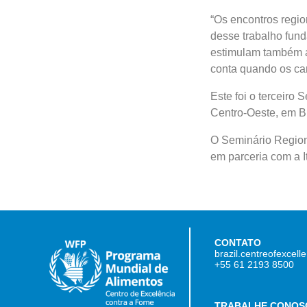
“Os encontros regio
desse trabalho fund
estimulam também a
conta quando os car
Este foi o terceiro 
Centro-Oeste, em Br
O Seminário Region
em parceria com a 
CONTATO
brazil.centreofexcel
+55 61 2193 8500
TRABALHE CONOS