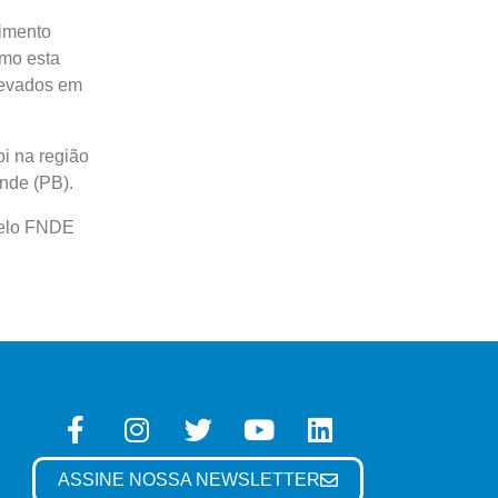
cimento
omo esta
levados em
oi na região
nde (PB).
pelo FNDE
ASSINE NOSSA NEWSLETTER