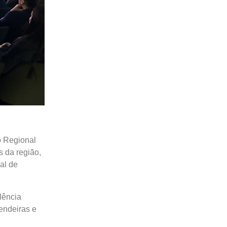
o Regional
s da região,
al de
lência
endeiras e