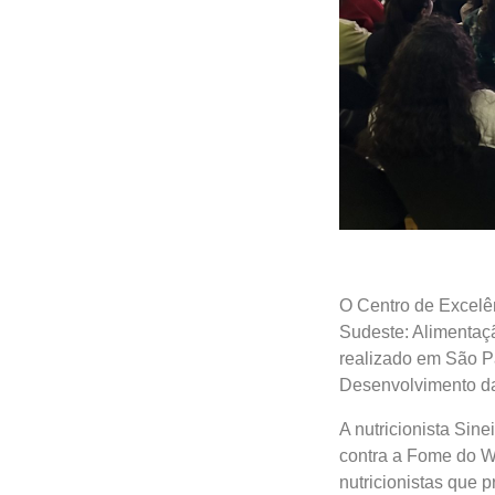
O Centro de Excelê
Sudeste: Alimentaçã
realizado em São P
Desenvolvimento d
A nutricionista Sin
contra a Fome do WF
nutricionistas que 