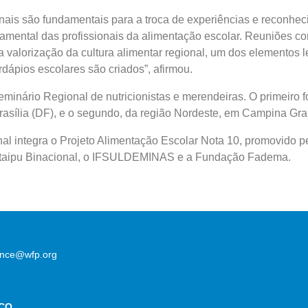
nais são fundamentais para a troca de experiências e reconhe
amental das profissionais da alimentação escolar. Reuniões c
 valorização da cultura alimentar regional, um dos elementos 
dápios escolares são criados”, afirmou.
Seminário Regional de nutricionistas e merendeiras. O primeiro f
asília (DF), e o segundo, da região Nordeste, em Campina Gra
al integra o Projeto Alimentação Escolar Nota 10, promovido 
Itaipu Binacional, o IFSULDEMINAS e a Fundação Fadema.
lence@wfp.org
CO