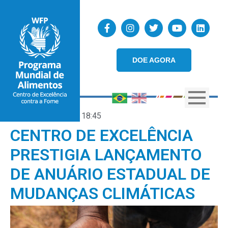
DOE AGORA
18/03/2026
18:45
CENTRO DE EXCELÊNCIA
PRESTIGIA LANÇAMENTO
DE ANUÁRIO ESTADUAL DE
MUDANÇAS CLIMÁTICAS