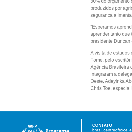
30% do orçamento d
produzidos por agric
segurança alimentar
“Esperamos aprende
aprender tanto que 
presidente Duncan 
A visita de estudos
Fome, pelo escritór
Agência Brasileira
integraram a delega
Oeste, Adeyinka Abo
Chris Toe, especia
CONTATO
brazil.centreofexcel