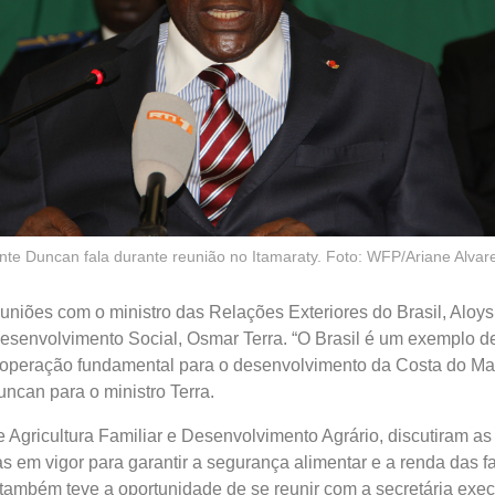
nte Duncan fala durante reunião no Itamaraty. Foto: WFP/Ariane Alva
uniões com o ministro das Relações Exteriores do Brasil, Aloys
esenvolvimento Social, Osmar Terra. “O Brasil é um exemplo d
ooperação fundamental para o desenvolvimento da Costa do Mar
uncan para o ministro Terra.
 Agricultura Familiar e Desenvolvimento Agrário, discutiram as 
as em vigor para garantir a segurança alimentar e a renda das f
 também teve a oportunidade de se reunir com a secretária exec