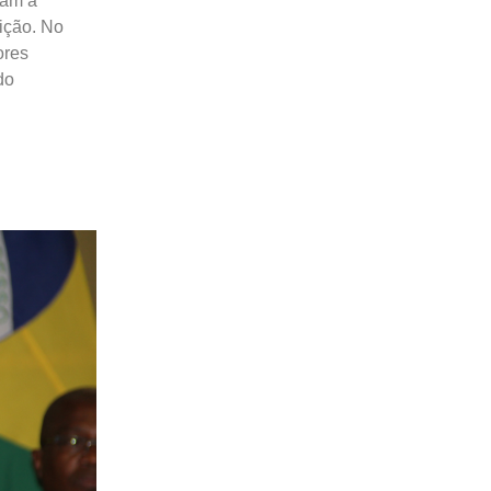
ram a
rição. No
ores
do