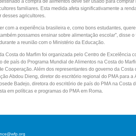
estinado à compra de alimentos deve ser usado para comprar 
ultores familiares. Esta medida afeta significativamente a rend
 desses agricultores.
r com a experiência brasileira e, como bons estudantes, quer
também possamos ensinar sobre alimentação escolar”, disse o 
durante a reunião com o Ministério da Educação.
 da Costa do Marfim foi organizada pelo Centro de Excelência c
io de país do Programa Mundial de Alimentos na Costa do Marfi
 de Cooperação. Além dos representantes do governo da Costa 
ção Abdou Dieng, diretor do escritório regional do PMA para a Á
sede Badejo, diretora do escritório de país do PMA na Costa d
lista em políticas e programas do PMA em Roma.
lence@wfp.org