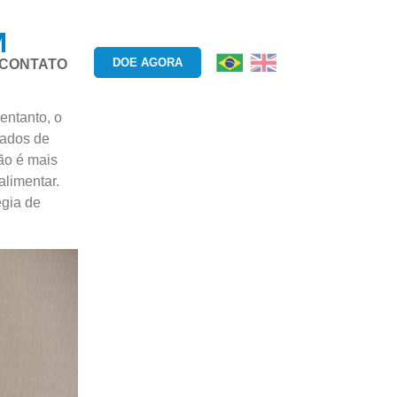
M
DOE AGORA
CONTATO
entanto, o
Dados de
ão é mais
alimentar.
égia de