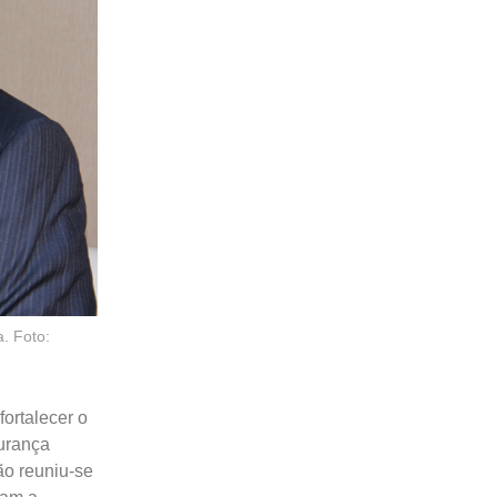
. Foto:
ortalecer o
urança
ão reuniu-se