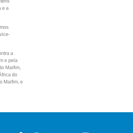
itens
a e a
emos
vice-
ontra a
m e pela
do Marfim,
frica do
o Marfim, e