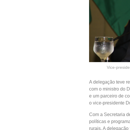
Vice-preside
A delegação teve re
com o ministro do D
e um parceiro de c
o vice-presidente D
Com a Secretaria de
políticas e program
rurais. A delegação