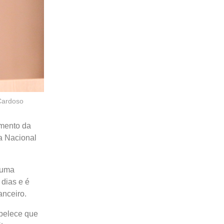
Cardoso
mento da
a Nacional
 uma
 dias e é
anceiro.
abelece que