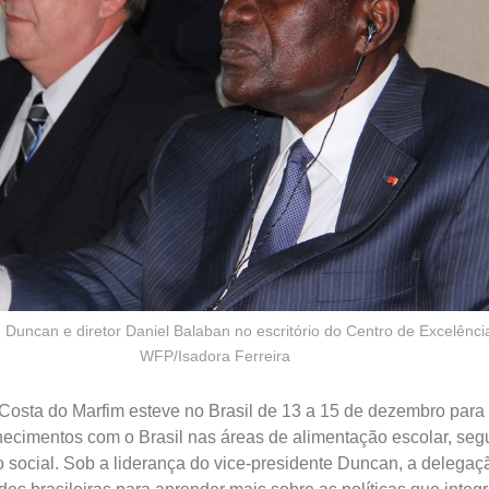
 Duncan e diretor Daniel Balaban no escritório do Centro de Excelência
WFP/Isadora Ferreira
sta do Marfim esteve no Brasil de 13 a 15 de dezembro para f
hecimentos com o Brasil nas áreas de alimentação escolar, seg
o social. Sob a liderança do vice-presidente Duncan, a delegaç