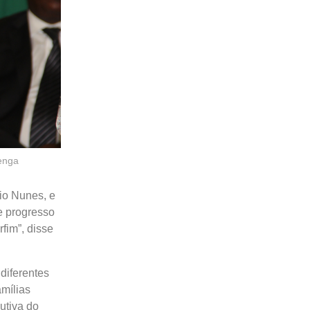
renga
io Nunes, e
e progresso
fim”, disse
diferentes
amílias
utiva do