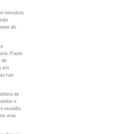
s ministros
undo
etor do
do
zia. Paulo
o de
is em
ças nas
ileira de
olidar o
is ousada:
nos uma