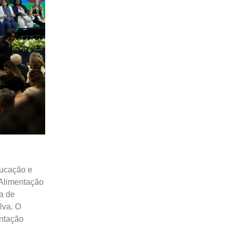
ducação e
 Alimentação
a de
lva. O
entação