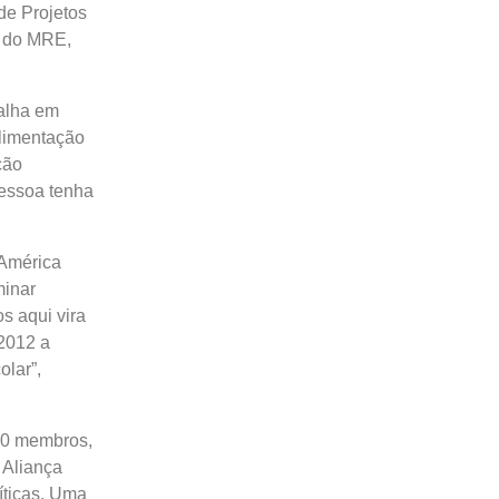
de Projetos
l do MRE,
alha em
limentação
ção
pessoa tenha
 América
minar
s aqui vira
 2012 a
olar”,
60 membros,
 Aliança
íticas. Uma