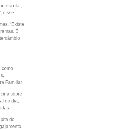
ão escolar,
, disse.
as. “Existe
gramas. É
tercâmbio
s como
s,
ra Familiar
icina sobre
l do dia,
idas.
pita do
ngajamento