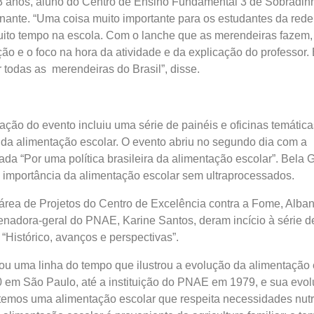
3 anos, aluno do Centro de Ensino Fundamental 3 de Sobradinh
ante. “Uma coisa muito importante para os estudantes da rede
ito tempo na escola. Com o lanche que as merendeiras fazem, 
ão e o foco na hora da atividade e da explicação do professor. 
 todas as merendeiras do Brasil”, disse.
ação do evento incluiu uma série de painéis e oficinas temátic
 da alimentação escolar. O evento abriu no segundo dia com a
ada “Por uma política brasileira da alimentação escolar”. Bela G
 importância da alimentação escolar sem ultraprocessados.
área de Projetos do Centro de Excelência contra a Fome, Alba
enadora-geral do PNAE, Karine Santos, deram incício à série d
“Histórico, avanços e perspectivas”.
u uma linha do tempo que ilustrou a evolução da alimentação 
 em São Paulo, até a instituição do PNAE em 1979, e sua evol
 temos uma alimentação escolar que respeita necessidades nutr