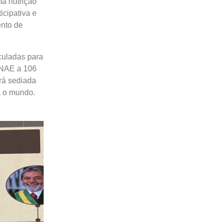
ma nutrição
icipativa e
ento de
culadas para
PNAE a 106
rá sediada
a o mundo.