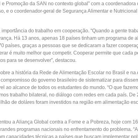
l e Promoção da SAN no contexto global” com a coordenadora 
o, e o coordenador-geral de Segurança Alimentar e Nutriciona
 importância do trabalho em cooperação. “Quando a gente trab
avança. Há 13 anos, apenas 18 países tinham um programa de a
70 países, graças a pessoas que se dedicaram a fazer coopera
erar é muito melhor que competir. Cooperar permite que cada 
os para se desenvolver”, destacou.
sobre a história da Rede de Alimentação Escolar no Brasil e na
o compromisso do governo brasileiro de sistematizar para disse
el ao alcance de todos os estudantes do mundo. “O que fazemo
mos trabalho bilateral, no diálogo com redes em cada país. De
lhão de doláres foram investidos na região em alimentação esc
entou a Aliança Global contra a Fome e a Pobreza, hoje com 1
grandes programas nacionais no enfrentamento do problema. “A
om capacidades técnicas a países que buscam implementar pol