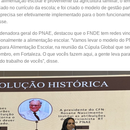
alimentação escolar é proveniente da agricultura familiar; o te
do no currículo da escola; e foi criado o modelo de gestão part
e precisa ser efetivamente implementado para o bom funcionam
isse.
rdenadora geral do PNAE, destacou que o FNDE tem redes vin
cionalmente a alimentação escolar. “Vamos levar o modelo do 
para Alimentação Escolar, na reunião da Cúpula Global que se
embro, em Fortaleza. O que vocês fazem aqui, a gente leva par
o trabalho de vocês”, disse.