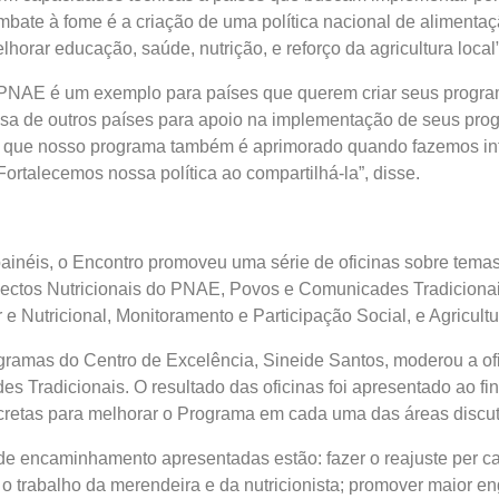
bate à fome é a criação de uma política nacional de alimentaç
horar educação, saúde, nutrição, e reforço da agricultura local”
PNAE é um exemplo para países que querem criar seus program
 de outros países para apoio na implementação de seus pro
ar que nosso programa também é aprimorado quando fazemos in
Fortalecemos nossa política ao compartilhá-la”, disse.
ainéis, o Encontro promoveu uma série de oficinas sobre tema
ectos Nutricionais do PNAE, Povos e Comunicades Tradicionai
e Nutricional, Monitoramento e Participação Social, e Agricultu
gramas do Centro de Excelência, Sineide Santos, moderou a of
 Tradicionais. O resultado das oficinas foi apresentado ao fina
retas para melhorar o Programa em cada uma das áreas discut
de encaminhamento apresentadas estão: fazer o reajuste per ca
 o trabalho da merendeira e da nutricionista; promover maior e