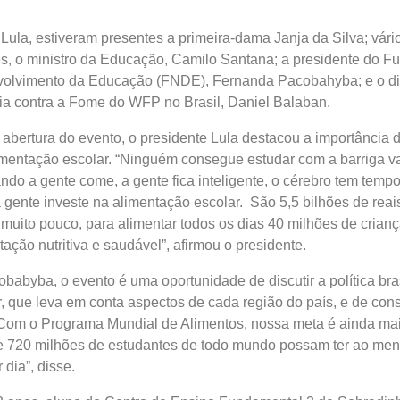
Lula, estiveram presentes a primeira-dama Janja da Silva; vário
es, o ministro da Educação, Camilo Santana; a presidente do F
olvimento da Educação (FNDE), Fernanda Pacobahyba; e o dir
ia contra a Fome do WFP no Brasil, Daniel Balaban.
abertura do evento, o presidente Lula destacou a importância 
imentação escolar. “Ninguém consegue estudar com a barriga va
ando a gente come, a gente fica inteligente, o cérebro tem temp
a gente investe na alimentação escolar. São 5,5 bilhões de rea
 muito pouco, para alimentar todos os dias 40 milhões de crian
ação nutritiva e saudável”, afirmou o presidente.
abyba, o evento é uma oportunidade de discutir a política bras
, que leva em conta aspectos de cada região do país, e de cons
 “Com o Programa Mundial de Alimentos, nossa meta é ainda ma
de 720 milhões de estudantes de todo mundo possam ter ao me
 dia”, disse.