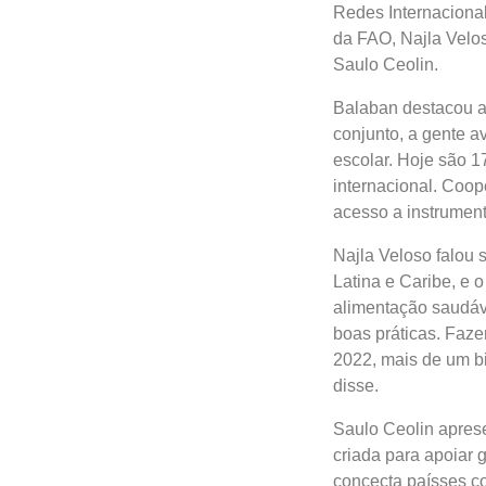
Redes Internaciona
da FAO, Najla Velos
Saulo Ceolin.
Balaban destacou a
conjunto, a gente 
escolar. Hoje são 1
internacional. Coop
acesso a instrument
Najla Veloso falou 
Latina e Caribe, e 
alimentação saudáv
boas práticas. Faze
2022, mais de um bi
disse.
Saulo Ceolin apres
criada para apoiar 
concecta paísses c