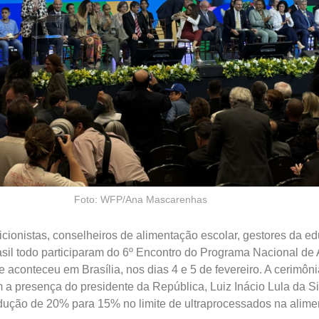
Foto: WFP/Ana Mascarenhas
icionistas, conselheiros de alimentação escolar, gestores da e
asil todo participaram do 6º Encontro do Programa Nacional de
 aconteceu em Brasília, nos dias 4 e 5 de fevereiro. A cerimôni
 a presença do presidente da República, Luiz Inácio Lula da Si
dução de 20% para 15% no limite de ultraprocessados na alim