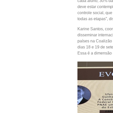
cada aluno; 30% da 
deve estar contempla
controle social, qu
todas as etapas”, d
Karine Santos, coo
disseminar interna
países na Coalizão 
dias 18 e 19 de set
Essa é a dimensão d