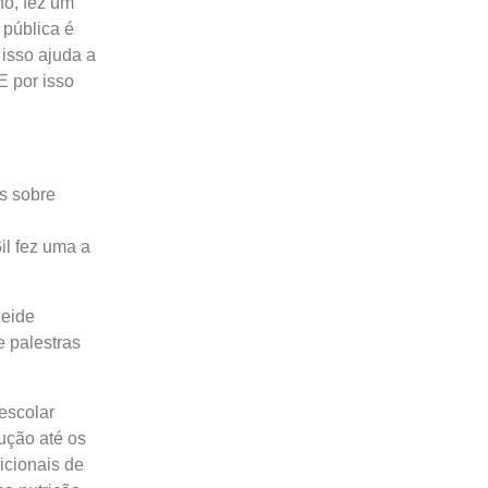
o, fez um
 pública é
isso ajuda a
E por isso
as sobre
il fez uma a
neide
e palestras
escolar
ução até os
icionais de