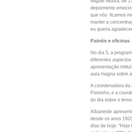
Miguel Moura, de 1
depoimento emocion
que nós ficamos mu
manter a concentraç
eu queria agradecer
Painéis e oficinas
No dia 5, a program
diferentes aspectos
apresentação intitul
aula magna sobre a
A coordenadora da 
Peixinho, e a coord
do dia sobre o tema 
Albaneide apresento
desde os anos 1920
dias de hoje. “Hoje