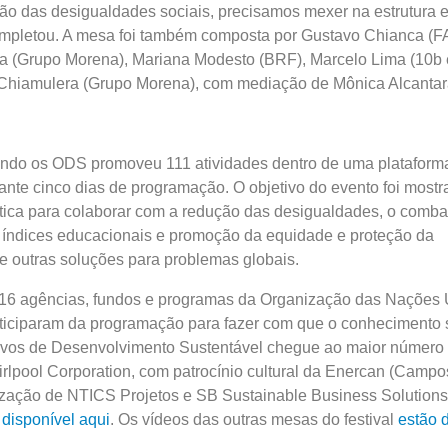
ção das desigualdades sociais, precisamos mexer na estrutura
ompletou. A mesa foi também composta por Gustavo Chianca (FA
 (Grupo Morena), Mariana Modesto (BRF), Marcelo Lima (10b
Chiamulera (Grupo Morena), com mediação de Mônica Alcantar
ndo os ODS promoveu 111 atividades dentro de uma plataforma
rante cinco dias de programação. O objetivo do evento foi mostr
tica para colaborar com a redução das desigualdades, o comba
 índices educacionais e promoção da equidade e proteção da
re outras soluções para problemas globais.
16 agências, fundos e programas da Organização das Nações 
rticiparam da programação para fazer com que o conhecimento 
ivos de Desenvolvimento Sustentável chegue ao maior número
hirlpool Corporation, com patrocínio cultural da Enercan (Camp
ização de NTICS Projetos e SB Sustainable Business Solutions
 disponível aqui
. Os vídeos das outras mesas do festival
estão 