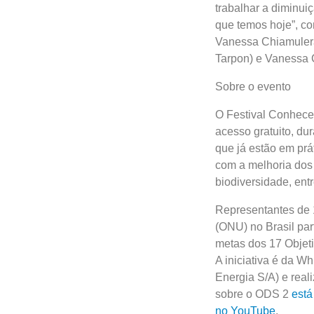
trabalhar a diminui
que temos hoje”, c
Vanessa Chiamulera
Tarpon) e Vanessa 
Sobre o evento
O Festival Conhece
acesso gratuito, du
que já estão em prá
com a melhoria dos
biodiversidade, ent
Representantes de 
(ONU) no Brasil pa
metas dos 17 Objet
A iniciativa é da W
Energia S/A) e real
sobre o ODS 2
está
no YouTube
.