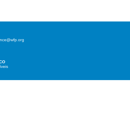
lence@wfp.org
CO
íveis