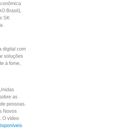
 econômica
O Brasil),
 e SK
a.
 digital com
ar soluções
te à fome,
Unidas
sobre as
 de pessoas.
os Novos
. O vídeo
disponíveis