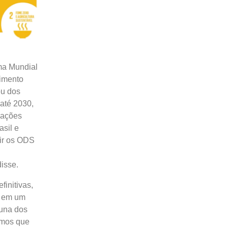
ma Mundial
vimento
ou dos
 até 2030,
Nações
sil e
tir os ODS
isse.
initivas,
s em um
una dos
emos que