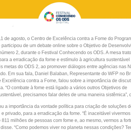
 11 de agosto, o Centro de Excelência contra a Fome do Progra
 participou de um debate online sobre o Objetivo de Desenvol
número 2, durante o Festival Conhecendo os ODS. A mesa trat
para a erradicação da fome e estímulo à agricultura sustentável
ais metas do ODS 2, ao promover diálogos entre agências nas 
ado. Em sua fala, Daniel Balaban, Representante do WFP no Bra
e Excelência contra a Fome, falou sobre a importância de discu
a. “O combate à fome está ligado a vários outros Objetivos de
tentável, precisamos falar deles de uma maneira sistêmica”, d
 a importância da vontade política para criação de soluções def
 e privado, para a erradicação da fome. “É inaceitável vivermo
811 milhões de pessoas com fome e, ao mesmo, vermos a fort
”, disse. “Como podemos viver no planeta nessas condições? T