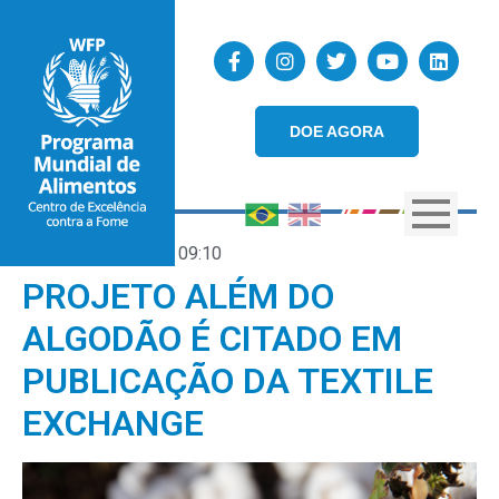
DOE AGORA
16/01/2020
09:10
PROJETO ALÉM DO
ALGODÃO É CITADO EM
PUBLICAÇÃO DA TEXTILE
EXCHANGE