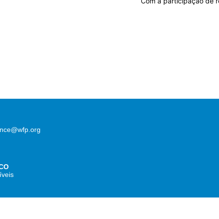
Com a participação de r
lence@wfp.org
CO
íveis