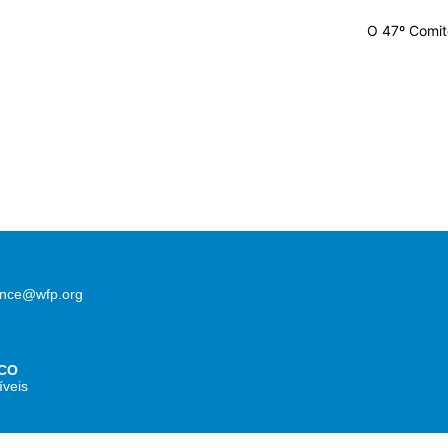
O 47º Comitê 
lence@wfp.org
CO
íveis