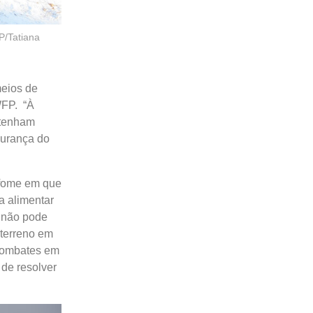
P/Tatiana
meios de
WFP. “À
 tenham
gurança do
 fome em que
 alimentar
o não pode
 terreno em
 combates em
de resolver