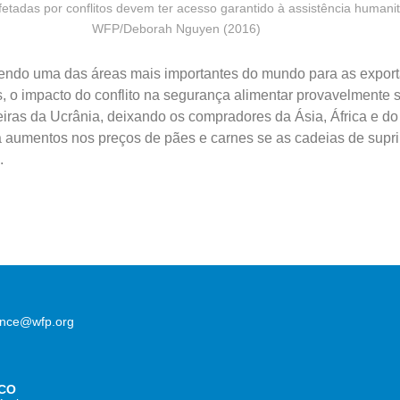
tadas por conflitos devem ter acesso garantido à assistência humanit
WFP/Deborah Nguyen (2016)
ndo uma das áreas mais importantes do mundo para as expor
s, o impacto do conflito na segurança alimentar provavelmente 
eiras da Ucrânia, deixando os compradores da Ásia, África e do
a aumentos nos preços de pães e carnes se as cadeias de supr
.
lence@wfp.org
CO