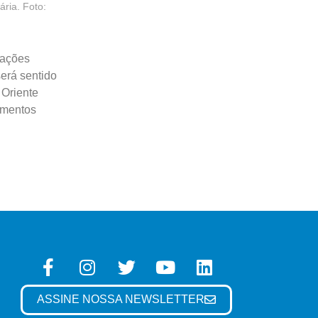
ária. Foto:
tações
será sentido
 Oriente
imentos
ASSINE NOSSA NEWSLETTER