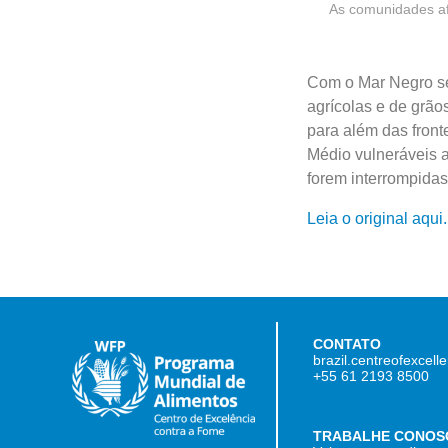
As comunidades afe
Com o Mar Negro se
agrícolas e de grão
para além das front
Médio vulneráveis 
forem interrompidas
Leia o original aqui.
CONTATO
brazil.centreofexcel
+55 61 2193 8500
TRABALHE CONOS