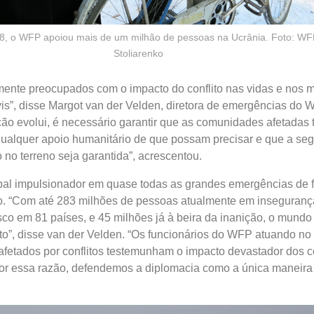
8, o WFP apoiou mais de um milhão de pessoas na Ucrânia. Foto: WF
Stoliarenko
ente preocupados com o impacto do conflito nas vidas e nos 
vis”, disse Margot van der Velden, diretora de emergências do 
ão evolui, é necessário garantir que as comunidades afetadas
qualquer apoio humanitário de que possam precisar e que a se
 no terreno seja garantida”, acrescentou.
cipal impulsionador em quase todas as grandes emergências de
. “Com até 283 milhões de pessoas atualmente em insegurança
sco em 81 países, e 45 milhões já à beira da inanição, o mund
lito”, disse van der Velden. “Os funcionários do WFP atuando no
afetados por conflitos testemunham o impacto devastador dos
or essa razão, defendemos a diplomacia como a única maneira 