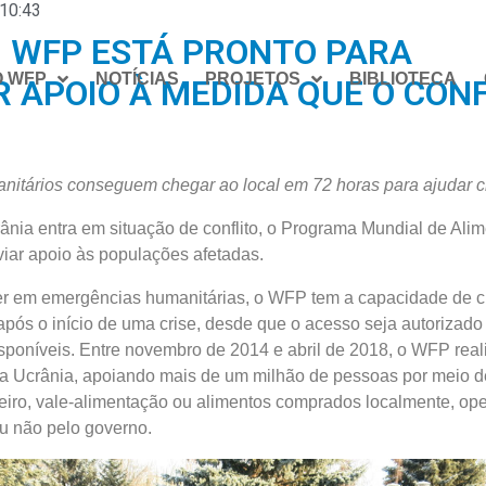
10:43
: WFP ESTÁ PRONTO PARA
O WFP
NOTÍCIAS
PROJETOS
BIBLIOTECA
 APOIO À MEDIDA QUE O CON
nitários conseguem chegar ao local em 72 horas para ajudar c
nia entra em situação de conflito, o Programa Mundial de Ali
viar apoio às populações afetadas.
er em emergências humanitárias, o WFP tem a capacidade de 
após o início de uma crise, desde que o acesso seja autorizado
sponíveis. Entre novembro de 2014 e abril de 2018, o WFP rea
da Ucrânia, apoiando mais de um milhão de pessoas por meio d
heiro, vale-alimentação ou alimentos comprados localmente, o
u não pelo governo.